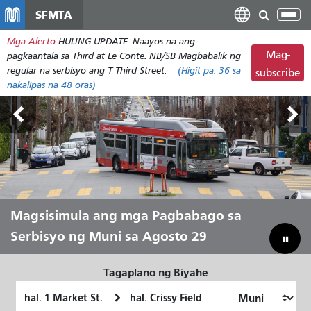
Laktawan
SFMTA
I-
ang
tog
Mga Alerto
HULING UPDATE: Naayos na ang
pangunahing
ang
Mag-
pagkaantala sa Third at Le Conte. NB/SB Magbabalik ng
nilalaman
nab
regular na serbisyo ang T Third Street.
(Higit pa:
36
sa
subscribe
nakalipas na 48 oras)
Mga Lupain sa Labas Agosto 7-9
Magsisimula ang mga Pagbabago sa
Hayaang Ihatid Ka ni Muni sa Tag-init
Pagtulay sa Ating Badyet para
Serbisyo ng Muni sa Agosto 29
Mailigtas ang Muni
Tagaplano ng Biyahe
Panimulang
Lokasyon
Lokasyon
ng