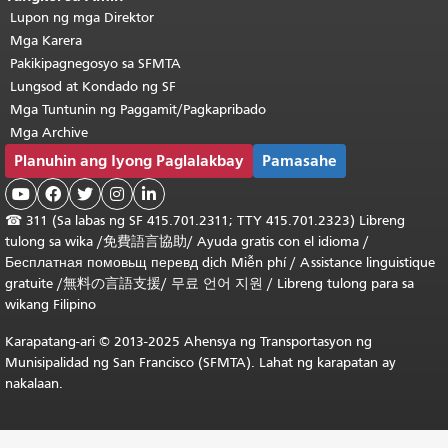
Lupon ng mga Direktor
Mga Karera
Pakikipagnegosyo sa SFMTA
Lungsod at Kondado ng SF
Mga Tuntunin ng Paggamit/Pagkapribado
Mga Archive
Planuhin ang Iyong Paglalakbay
Pamasahe





☎
311 (Sa labas ng SF 415.701.2311; TTY 415.701.2323) Libreng
tulong sa wika /
免費語言協助
/
Ayuda gratis con el idioma
/
Бесплатная
помовьщ
перевд
dịch Miễn phí
/
Assistance linguistique
gratuite
/
無料の言語支援
/
무료 언어 지원
/
Libreng tulong para sa
wikang Filipino
Karapatang-ari © 2013-2025 Ahensya ng Transportasyon ng
Munisipalidad ng San Francisco (SFMTA). Lahat ng karapatan ay
nakalaan.