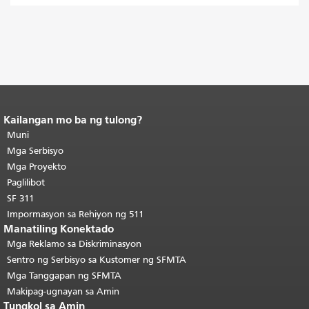
Kailangan mo ba ng tulong?
Katapusan ng nilalaman ng
pahina.
Muni
Ang natitirang bahagi ng
pahinang ito ay nauulit sa bawat
Mga Serbisyo
pahina.
Bumalik sa itaas ng
Mga Proyekto
pangunahing nilalaman
.
Paglilibot
SF 311
Impormasyon sa Rehiyon ng 511
Manatiling Konektado
Mga Reklamo sa Diskriminasyon
Sentro ng Serbisyo sa Kustomer ng SFMTA
Mga Tanggapan ng SFMTA
Makipag-ugnayan sa Amin
Tungkol sa Amin