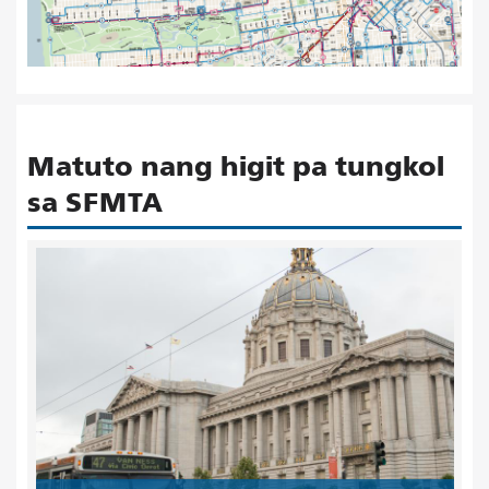
Matuto nang higit pa tungkol
sa SFMTA