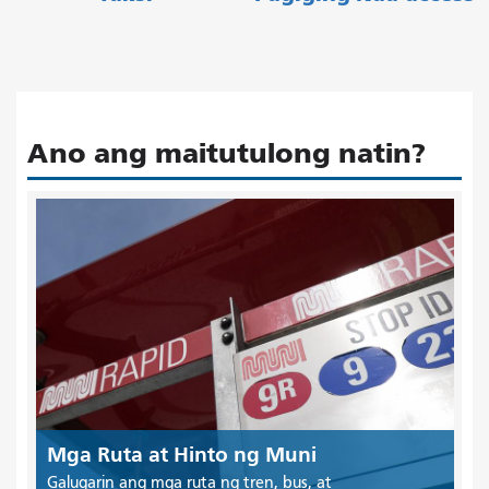
Ano ang maitutulong natin?
Mga Ruta at Hinto ng Muni
Galugarin ang mga ruta ng tren, bus, at