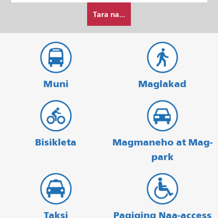
Paano
Pagtatapos
Tara na...
ko
gustong
maglakbay
Muni
Maglakad
Bisikleta
Magmaneho at Mag-
park
Taksi
Pagiging Naa-access