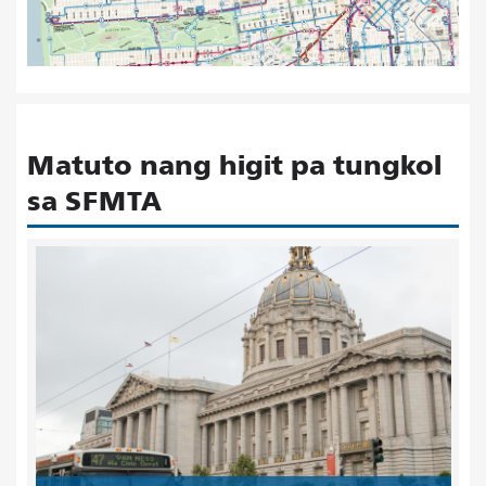
Matuto nang higit pa tungkol
sa SFMTA