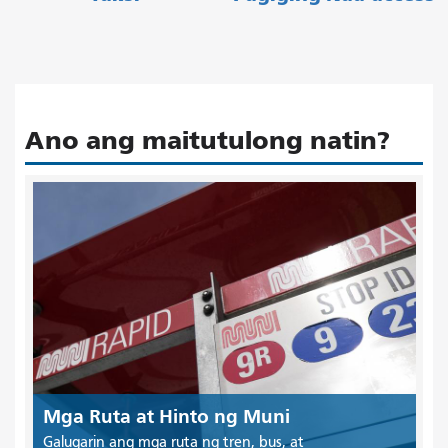
Ano ang maitutulong natin?
Mga Ruta at Hinto ng Muni
Galugarin ang mga ruta ng tren, bus, at