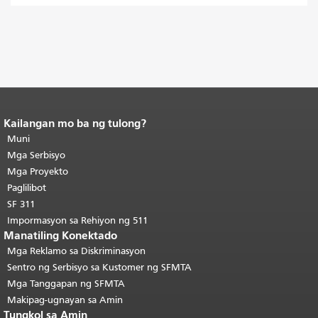
Kailangan mo ba ng tulong?
Katapusan ng nilalaman ng
pahina.
Muni
Ang natitirang bahagi ng
pahinang ito ay nauulit sa bawat
Mga Serbisyo
pahina.
Bumalik sa tuktok ng
Mga Proyekto
pangunahing nilalaman
.
Paglilibot
SF 311
Impormasyon sa Rehiyon ng 511
Manatiling Konektado
Mga Reklamo sa Diskriminasyon
Sentro ng Serbisyo sa Kustomer ng SFMTA
Mga Tanggapan ng SFMTA
Makipag-ugnayan sa Amin
Tungkol sa Amin