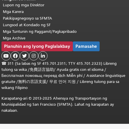
Lupon ng mga Direktor
Mga Karera
Pakikipagnegosyo sa SFMTA
Lungsod at Kondado ng SF
Mga Tuntunin ng Paggamit/Pagkapribado
Mga Archive
Planuhin ang Iyong Paglalakbay
Pamasahe





☎
311 (Sa labas ng SF 415.701.2311; TTY 415.701.2323) Libreng
tulong sa wika /
免費語言協助
/
Ayuda gratis con el idioma
/
Бесплатная
помовьщ
перевд
dịch Miễn phí
/
Assistance linguistique
gratuite
/
無料の言語支援
/
무료 언어 지원
/
Libreng tulong para sa
wikang Filipino
Karapatang-ari © 2013-2025 Ahensya ng Transportasyon ng
Munisipalidad ng San Francisco (SFMTA). Lahat ng karapatan ay
nakalaan.