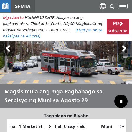
Laktawan
SFMTA
I-
ang
tog
Mga Alerto
HULING UPDATE: Naayos na ang
pangunahing
ang
Mag-
pagkaantala sa Third at Le Conte. NB/SB Magbabalik ng
nilalaman
nab
regular na serbisyo ang T Third Street.
(Higit pa:
36
sa
subscribe
nakalipas na 48 oras)
Mga Lupain sa Labas Agosto 7-9
Magsisimula ang mga Pagbabago sa
Hayaang Ihatid Ka ni Muni sa Tag-init
Pagtulay sa Ating Badyet para
Serbisyo ng Muni sa Agosto 29
Mailigtas ang Muni
Tagaplano ng Biyahe
Panimulang
Lokasyon
Lokasyon
ng