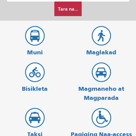
Paano
Pagtatapos
Tara na...
ko
gustong
maglakbay
Muni
Maglakad
Bisikleta
Magmaneho at
Magparada
Taksi
Pagiging Naa-access