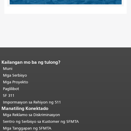
Kailangan mo ba ng tulong?
Katapusan ng nilalaman ng
pahina.
Muni
Ang natitirang bahagi ng
pahinang ito ay nauulit sa bawat
Mga Serbisyo
pahina.
Bumalik sa tuktok ng
Mga Proyekto
pangunahing nilalaman
.
Paglilibot
SF 311
Impormasyon sa Rehiyon ng 511
Manatiling Konektado
Mga Reklamo sa Diskriminasyon
Sentro ng Serbisyo sa Kustomer ng SFMTA
Mga Tanggapan ng SFMTA