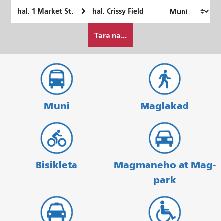
Panimulang
Lokasyon
Lokasyon
ng
Paano
Pagtatapos
Tara na...
ko
gustong
maglakbay
Muni
Maglakad
Bisikleta
Magmaneho at Mag-
park