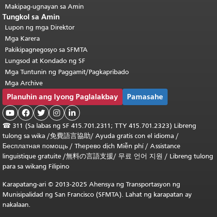
Makipag-ugnayan sa Amin
Tungkol sa Amin
Lupon ng mga Direktor
Mga Karera
Pakikipagnegosyo sa SFMTA
Lungsod at Kondado ng SF
Mga Tuntunin ng Paggamit/Pagkapribado
Mga Archive
Planuhin ang Iyong Paglalakbay
Pamasahe





☎
311 (Sa labas ng SF 415.701.2311; TTY 415.701.2323) Libreng
tulong sa wika /
免費語言協助
/
Ayuda gratis con el idioma
/
Бесплатная помощь
/
Thерево dịch Miễn phí
/
Assistance
linguistique gratuite
/
無料の言語支援
/
무료 언어 지원
/
Libreng tulong
para sa wikang Filipino
Karapatang-ari © 2013-2025 Ahensya ng Transportasyon ng
Munisipalidad ng San Francisco (SFMTA). Lahat ng karapatan ay
nakalaan.