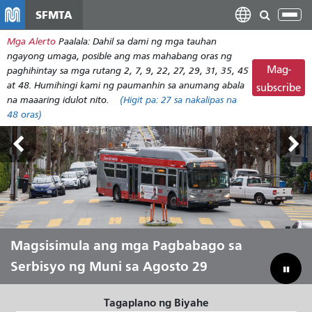
Laktawan
SFMTA
I-
ang
tog
Mga Alerto
Paalala: Dahil sa dami ng mga tauhan
pangunahing
ang
ngayong umaga, posible ang mas mahabang oras ng
nilalaman
nab
Mag-
paghihintay sa mga rutang 2, 7, 9, 22, 27, 29, 31, 35, 45
at 48. Humihingi kami ng paumanhin sa anumang abala
subscribe
na maaaring idulot nito.
(Higit pa:
27
sa nakalipas na
48 oras)
Mga Tip sa Paglalakbay Balik-Eskwela
Magsisimula ang mga Pagbabago sa
Hayaang Ihatid Ka ni Muni sa Tag-init
Pagtulay sa Ating Badyet para
Serbisyo ng Muni sa Agosto 29
Mailigtas ang Muni
Tagaplano ng Biyahe