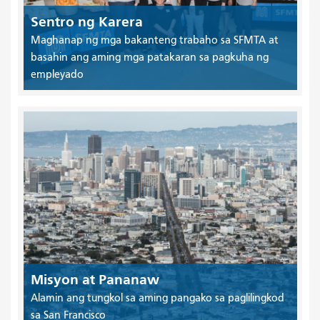
Sentro ng Karera
Maghanap ng mga bakanteng trabaho sa SFMTA at
basahin ang aming mga patakaran sa pagkuha ng
empleyado
Misyon at Pananaw
Alamin ang tungkol sa aming pangako sa paglilingkod
sa San Francisco