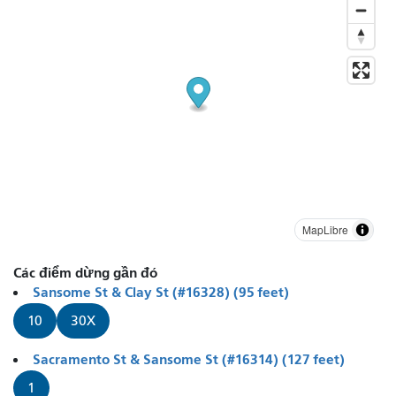
MapLibre
Các điểm dừng gần đó
Sansome St & Clay St (#16328) (95 feet)
10
30X
Sacramento St & Sansome St (#16314) (127 feet)
1