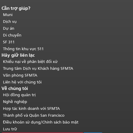
Cần trợ giúp?
Kết thúc nội dung trang.
Phần còn lại
của trang này được lặp lại trên mọi
Muni
trang.
Quay lại đầu trang nội dung
Dịch vụ
chính
.
Dự án
Di chuyển
SF 311
Thông tin khu vực 511
Hãy giữ liên lạc
Khiếu nại về phân biệt đối xử
Trung tâm Dịch vụ Khách hàng SFMTA
Văn phòng SFMTA
Liên hệ với chúng tôi
Về chúng tôi
Hội đồng quản trị
Nghề nghiệp
Hợp tác kinh doanh với SFMTA
Thành phố và Quận San Francisco
Điều khoản sử dụng/Chính sách bảo mật
Lưu trữ