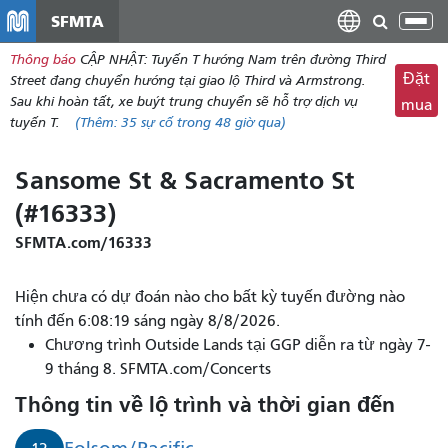
đến
SFMTA
Chu
nội
đổi
Thông báo
CẬP NHẬT: Tuyến T hướng Nam trên đường Third
dung
điề
Đặt
Street đang chuyển hướng tại giao lộ Third và Armstrong.
hư
Sau khi hoàn tất, xe buýt trung chuyển sẽ hỗ trợ dịch vụ
mua
tuyến T.
(Thêm:
35
sự cố trong 48 giờ qua)
Sansome St & Sacramento St
(#16333)
SFMTA.com/16333
Hiện chưa có dự đoán nào cho bất kỳ tuyến đường nào
tính đến 6:08:19 sáng ngày 8/8/2026.
Chương trình Outside Lands tại GGP diễn ra từ ngày 7-
9 tháng 8. SFMTA.com/Concerts
Thông tin về lộ trình và thời gian đến