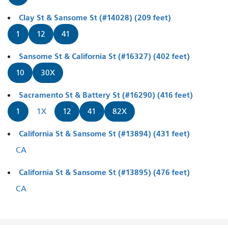
Clay St & Sansome St (#14028) (209 feet)
1
12
41
Sansome St & California St (#16327) (402 feet)
10
30X
Sacramento St & Battery St (#16290) (416 feet)
1
1X
12
41
82X
California St & Sansome St (#13894) (431 feet)
CA
California St & Sansome St (#13895) (476 feet)
CA