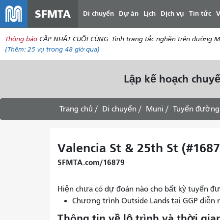
SFMTA
Di chuyển
Dự án
Lịch
Dịch vụ
Tin tức
V
Thông báo
CẬP NHẬT CUỐI CÙNG: Tình trạng tắc nghẽn trên đường McAll
(Thêm:
25 vụ
trong 48 giờ qua)
Lập kế hoạch chuyế
Trang chủ
Di chuyển
Muni
Tuyến đường
Valencia St & 25th St (#1687
SFMTA.com/16879
Hiện chưa có dự đoán nào cho bất kỳ tuyến đư
Chương trình Outside Lands tại GGP diễn 
Thông tin về lộ trình và thời gia