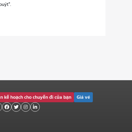
buýt".
n kế hoạch cho chuyến đi của bạn
Giá vé



