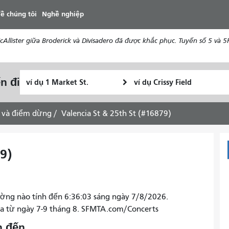
đến
ề chúng tôi
Nghề nghiệp
nội
dung
ister giữa Broderick và Divisadero đã được khắc phục. Tuyến số 5 và 5R 
Vị
Địa
n đi
Tôi
trí
điểm
muốn
bắt
kết
đi
đầu
thúc
 và điểm dừng
Valencia St & 25th St (#16879)
du
lịch
như
9)
thế
nào
ờng nào tính đến 6:36:03 sáng ngày 7/8/2026.
ra từ ngày 7-9 tháng 8. SFMTA.com/Concerts
n đến