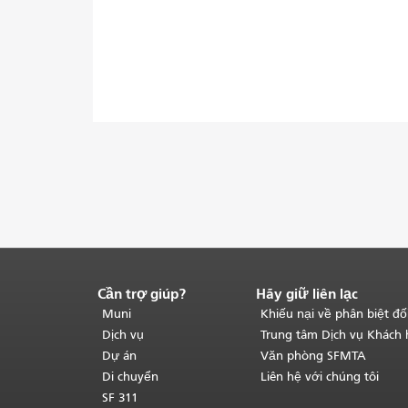
Cần trợ giúp?
Hãy giữ liên lạc
Kết
thúc
Muni
Khiếu nại về phân biệt đố
nội
Dịch vụ
Trung tâm Dịch vụ Khách
dung
Dự án
Văn phòng SFMTA
trang.
Phần
Di chuyển
Liên hệ với chúng tôi
còn
SF 311