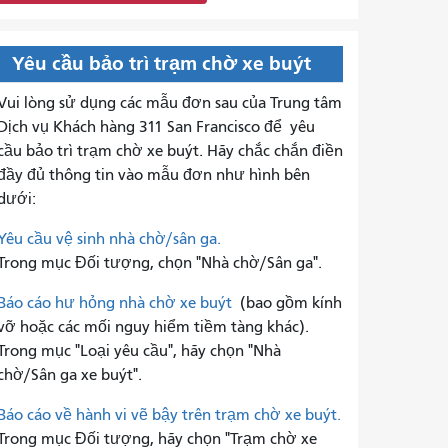
Yêu cầu bảo trì trạm chờ xe buýt
Vui lòng sử dụng các mẫu đơn sau của Trung tâm
Dịch vụ Khách hàng 311 San Francisco để
yêu
cầu bảo trì trạm chờ xe buýt. Hãy chắc chắn điền
đầy đủ thông tin vào mẫu đơn như hình bên
dưới:
Yêu cầu vệ sinh nhà chờ/sân ga.
Trong mục Đối tượng, chọn "Nhà chờ/Sân ga".
Báo cáo hư hỏng nhà chờ xe buýt
(bao gồm kính
vỡ hoặc các mối nguy hiểm tiềm tàng khác).
Trong mục "Loại yêu cầu", hãy chọn "Nhà
chờ/Sân ga xe buýt".
Báo cáo về hành vi vẽ bậy trên trạm chờ xe buýt.
Trong mục Đối tượng, hãy chọn "Trạm chờ xe