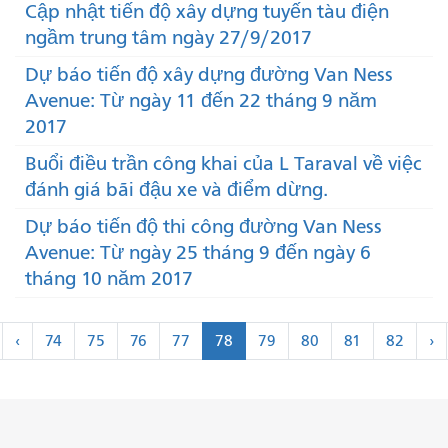
Cập nhật tiến độ xây dựng tuyến tàu điện
ngầm trung tâm ngày 27/9/2017
Dự báo tiến độ xây dựng đường Van Ness
Avenue: Từ ngày 11 đến 22 tháng 9 năm
2017
Buổi điều trần công khai của L Taraval về việc
đánh giá bãi đậu xe và điểm dừng.
Dự báo tiến độ thi công đường Van Ness
Avenue: Từ ngày 25 tháng 9 đến ngày 6
tháng 10 năm 2017
Đánh
<
K
‹
74
75
76
77
78
79
80
81
82
›
số
ầu
Trước
ti
trang
iên
>