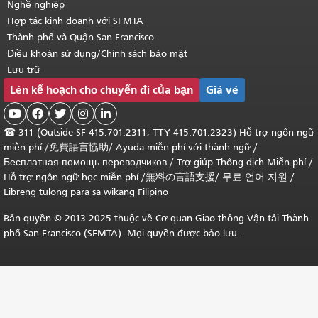
Nghề nghiệp
Hợp tác kinh doanh với SFMTA
Thành phố và Quận San Francisco
Điều khoản sử dụng/Chính sách bảo mật
Lưu trữ
Lên kế hoạch cho chuyến đi của bạn
Giá vé





☎
311 (Outside SF 415.701.2311; TTY 415.701.2323) Hỗ trợ ngôn ngữ
miễn phí /
免費語言協助
/
Ayuda miễn phí với thành ngữ
/
Бесплатная помощь переводчиков
/
Trợ giúp Thông dịch Miễn phí
/
Hỗ trợ ngôn ngữ học
miễn phí
/
無料の言語支援
/
무료 언어 지원
/
Libreng tulong para sa wikang Filipino
Bản quyền © 2013-2025 thuộc về Cơ quan Giao thông Vận tải Thành
phố San Francisco (SFMTA). Mọi quyền được bảo lưu.