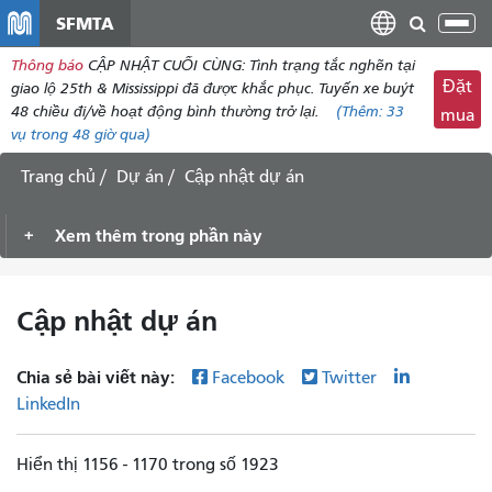
đến
SFMTA
Chu
nội
đổi
Thông báo
CẬP NHẬT CUỐI CÙNG: Tình trạng tắc nghẽn tại
dung
điề
Đặt
giao lộ 25th & Mississippi đã được khắc phục. Tuyến xe buýt
hư
48 chiều đi/về hoạt động bình thường trở lại.
(Thêm:
33
mua
vụ
trong 48 giờ qua)
Trang chủ
Dự án
Cập nhật dự án
Xem thêm trong phần này
Cập nhật dự án
Chia sẻ bài viết này:
Facebook
Twitter
LinkedIn
Hiển thị 1156 - 1170 trong số 1923