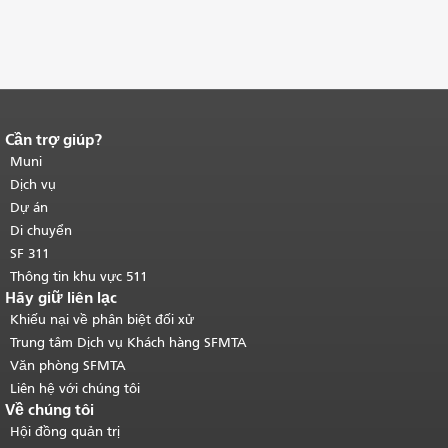
Cần trợ giúp?
Kết thúc nội dung trang.
Phần còn lại
của trang này được lặp lại trên mọi
Muni
trang.
Quay lại đầu trang nội dung
Dịch vụ
chính
.
Dự án
Di chuyển
SF 311
Thông tin khu vực 511
Hãy giữ liên lạc
Khiếu nại về phân biệt đối xử
Trung tâm Dịch vụ Khách hàng SFMTA
Văn phòng SFMTA
Liên hệ với chúng tôi
Về chúng tôi
Hội đồng quản trị