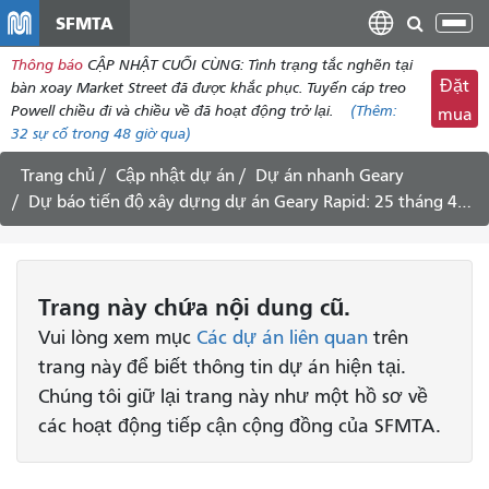
đến
SFMTA
Chu
nội
đổi
Thông báo
CẬP NHẬT CUỐI CÙNG: Tình trạng tắc nghẽn tại
dung
điề
Đặt
bàn xoay Market Street đã được khắc phục. Tuyến cáp treo
hư
Powell chiều đi và chiều về đã hoạt động trở lại.
(Thêm:
mua
32
sự cố trong 48 giờ qua)
Trang chủ
Cập nhật dự án
Dự án nhanh Geary
Dự báo tiến độ xây dựng dự án Geary Rapid: 25 tháng 4 - 8 tháng 5 năm 2020
Trang này chứa nội dung cũ.
Vui lòng xem mục
Các dự án liên quan
trên
trang này để biết thông tin dự án hiện tại.
Chúng tôi giữ lại trang này như một hồ sơ về
các hoạt động tiếp cận cộng đồng của SFMTA.