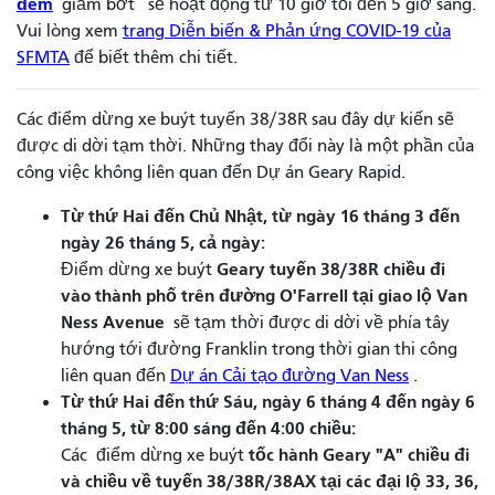
đêm
giảm bớt
sẽ hoạt động từ 10 giờ tối đến 5 giờ sáng.
Vui lòng xem
trang Diễn biến & Phản ứng COVID-19 của
SFMTA
để biết thêm chi tiết.
Các điểm dừng xe buýt tuyến 38/38R sau đây dự kiến ​​sẽ
được di dời tạm thời. Những thay đổi này là một phần của
công việc không liên quan đến Dự án Geary Rapid.
Từ thứ Hai đến Chủ Nhật, từ ngày 16 tháng 3 đến
ngày 26 tháng 5, cả ngày:
Geary tuyến 38/38R chiều đi
Điểm
dừng xe buýt
vào thành phố trên
đường O'Farrell tại giao lộ Van
Ness Avenue
sẽ tạm thời được di dời về phía tây
hướng tới đường Franklin trong thời gian thi công
liên quan đến
Dự án Cải tạo đường Van Ness
.
Từ thứ Hai đến thứ Sáu, ngày 6 tháng 4 đến ngày 6
tháng 5, từ 8:00 sáng đến 4:00 chiều:
tốc hành Geary "A"
chiều đi
Các
điểm dừng xe buýt
và chiều về tuyến 38/38R/38AX tại các đại lộ
33,
36,