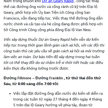
Nằm trong khuôn khổ
Dự án Geary Rapid
, công tác thay
thế các đường ống nước và cống rãnh cũ kỹ trên Đại lộ
Geary, phối hợp với Ủy ban Tiện ích Công cộng San
Francisco, vẫn đang tiếp tục. Việc thay thế đường ống dẫn
nước chính và cải tạo vỉa hè cũng đang được phối hợp với
Sở Công trình Công cộng phía đông Đại lộ Van Ness.
Việc xây dựng thuộc Dự án Geary Rapid hiện vẫn dự kiến ​​
tiếp tục trong thời gian lệnh giãn cách xã hội, với các đội thi
công tuân thủ các yêu cầu về giãn cách xã hội và môi trường
làm việc an toàn. Dự báo tiến độ xây dựng trong hai tuần
tới có thể thay đổi do sự chậm trễ vì thời tiết hoặc các điều
kiện thực địa không lường trước được.
Đường Fillmore –
Đường Franklin
, từ thứ Hai đến thứ
Sáu, từ 8:00 sáng đến 7:00 tối:
Việc lắp đặt đường ống dẫn nước dự kiến ​​sẽ diễn ra
trong các tuần từ ngày 27 tháng 4 đến ngày 4 tháng
5 trên đại lộ Geary hướng về phía tây, đoạn từ