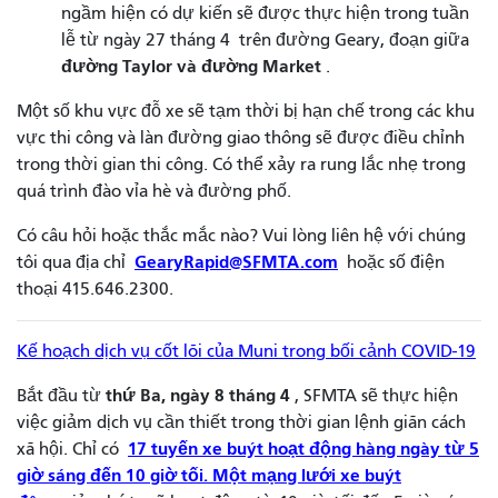
ngầm hiện có dự kiến ​​sẽ được thực hiện trong tuần
lễ từ ngày 27 tháng 4
trên đường Geary, đoạn giữa
đường Taylor và đường Market
.
Một số khu vực đỗ xe sẽ tạm thời bị hạn chế trong các khu
vực thi công và làn đường giao thông sẽ được điều chỉnh
trong thời gian thi công. Có thể xảy ra rung lắc nhẹ trong
quá trình đào vỉa hè và đường phố.
Có câu hỏi hoặc thắc mắc nào? Vui lòng liên hệ với chúng
GearyRapid@SFMTA.com
tôi qua địa chỉ
hoặc số điện
thoại 415.646.2300.
Kế hoạch dịch vụ cốt lõi của Muni trong bối cảnh COVID-19
thứ Ba, ngày 8 tháng 4
Bắt đầu từ
, SFMTA sẽ thực hiện
việc giảm dịch vụ cần thiết trong thời gian lệnh giãn cách
17 tuyến xe buýt hoạt động hàng ngày từ 5
xã hội. Chỉ có
giờ sáng đến 10 giờ tối. Một
mạng lưới xe buýt