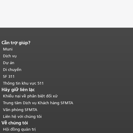
Cần trợ giúp?
Kết thúc nội dung trang.
Phần còn lại
của trang này được lặp lại trên mọi
Muni
trang.
Quay lại đầu trang nội dung
Dịch vụ
chính
.
Dự án
Di chuyển
SF 311
Thông tin khu vực 511
Hãy giữ liên lạc
Khiếu nại về phân biệt đối xử
Trung tâm Dịch vụ Khách hàng SFMTA
Văn phòng SFMTA
Liên hệ với chúng tôi
Về chúng tôi
Hội đồng quản trị