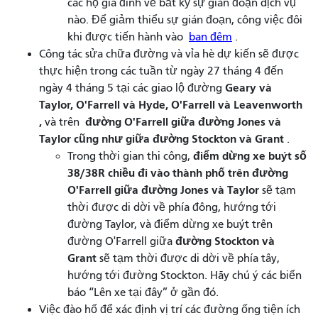
các hộ gia đình về bất kỳ sự gián đoạn dịch vụ
nào. Để giảm thiểu sự gián đoạn, công việc đôi
khi được tiến hành vào
ban đêm
.
Công tác sửa chữa đường và vỉa hè dự kiến ​​sẽ được
thực hiện trong các tuần từ ngày 27 tháng 4 đến
Geary và
ngày 4 tháng 5 tại các giao lộ đường
Taylor, O'Farrell và Hyde, O'Farrell và Leavenworth
,
đường O'Farrell giữa đường Jones và
và trên
Taylor cũng như giữa
đường Stockton và Grant
.
điểm dừng xe buýt số
Trong thời gian thi công,
38/38R chiều đi vào thành phố trên đường
O'Farrell giữa đường
Jones và Taylor
sẽ tạm
thời được di dời về phía đông, hướng tới
đường Taylor, và điểm dừng xe buýt trên
đường Stockton và
đường O'Farrell giữa
Grant
sẽ tạm thời được di dời về phía tây,
hướng tới đường Stockton. Hãy chú ý các biển
báo “Lên xe tại đây” ở gần đó.
Việc đào hố để xác định vị trí các đường ống tiện ích