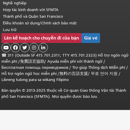
Nghề nghiệp
Hợp tác kinh doanh với SFMTA
Thành phố và Quận San Francisco
Điều khoản sử dụng/Chính sách bảo mật
Lưu trữ
Lên kế hoạch cho chuyến đi của bạn
Giá vé





☎
311 (Outside SF 415.701.2311; TTY 415.701.2323) Hỗ trợ ngôn ngữ
miễn phí /
免費語言協助
/
Ayuda miễn phí với thành ngữ
/
Бесплатная помощь переводчиков
/
Trợ giúp Thông dịch Miễn phí
/
Hỗ trợ ngôn ngữ học
miễn phí
/
無料の言語支援
/
무료 언어 지원
/
Libreng tulong para sa wikang Filipino
Bản quyền © 2013-2025 thuộc về Cơ quan Giao thông Vận tải Thành
phố San Francisco (SFMTA). Mọi quyền được bảo lưu.