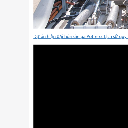
Dự án hiện đại hóa sân ga Potrero: Lịch sử quy