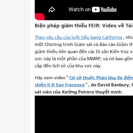
Biện pháp giảm thiểu FEIR: Video về T
Theo yêu cầu của luật tiểu bang California
, nh
một Chương trình Giám sát và Báo cáo Giảm t
giảm thiểu liên quan đến các Di sản Kiến trúc v
vực này là một phần của MMRP, và nó bao gồm
cập đến lịch sử của khu vực này.
Cơ sở thuộc Phân khu Xe điện
Hãy xem video "
chiến II ở San Francisco
,
do David Banbury,
"
sát viên của Xưởng Potrero thuyết minh.