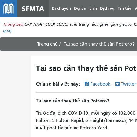
SFMTA
Di chuyển
Dự án
Lịch
Dịch vụ
Tin tức
V
Thông báo
CẬP NHẬT CUỐI CÙNG: Tình trạng tắc nghẽn gần giao lộ 19
qua)
Trang chủ
Tại sao cần thay thế sân Potrero?
Tại sao cần thay thế sân Po
Chia sẻ bài viết này:
Facebook
Twitte
Tại sao cần thay thế sân Potrero?
Trước đại dịch COVID-19, mỗi ngày có 102.000
Fulton, 5 Fulton Rapid, 6 Haight/Parnassus, 14 
xuất phát từ bến xe Potrero Yard.