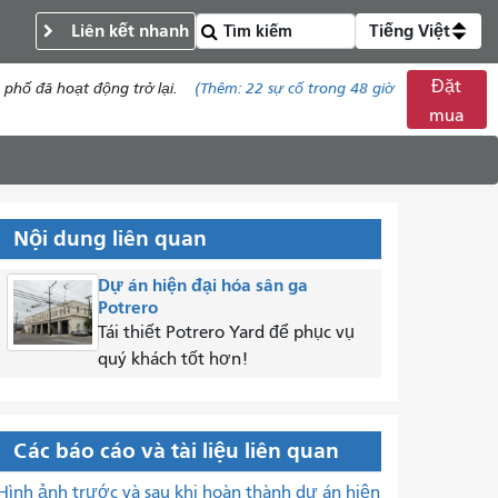
Liên kết nhanh
Tiếng Việt
Đặt
phố đã hoạt động trở lại.
(Thêm:
22
sự cố trong 48 giờ
mua
Nội dung liên quan
Dự án hiện đại hóa sân ga
Potrero
Tái thiết Potrero Yard để phục vụ
quý khách tốt hơn!
Các báo cáo và tài liệu liên quan
Hình ảnh trước và sau khi hoàn thành dự án hiện