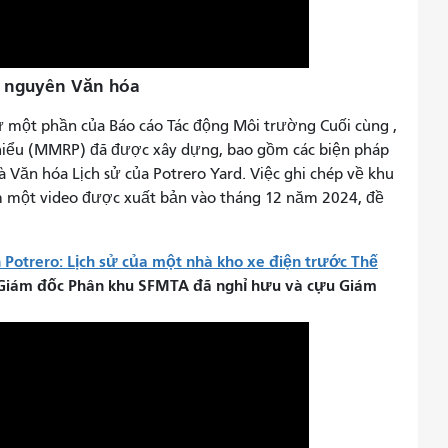
ài nguyên Văn hóa
ư một phần của Báo cáo Tác động Môi trường Cuối cùng
,
hiểu (MMRP) đã được xây dựng, bao gồm các biện pháp
à Văn hóa Lịch sử của Potrero Yard. Việc ghi chép về khu
 một video được xuất bản vào tháng 12 năm 2024, đề
 Potrero: Lịch sử của một nhà kho xe điện trước Thế
 Giám đốc Phân khu SFMTA đã nghỉ hưu và cựu Giám