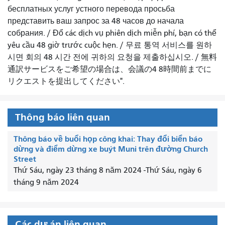
бесплатных услуг устного перевода просьба
представить ваш запрос за 48 часов до начала
собрания.
/
Đổ các dịch vụ phiên dịch miễn phí, bạn có thể
yêu cầu 48 giờ trước cuộc hẹn.
/
무료 통역 서비스를 원하
시면 회의 48 시간 전에 귀하의 요청을 제출하십시오.
/
無料
通訳サービスをご希望の場合は、会議の4 8時間前までに
リクエストを提出してください".
Thông báo liên quan
Thông báo về buổi họp công khai: Thay đổi biển báo
dừng và điểm dừng xe buýt Muni trên đường Church
Street
Thứ Sáu, ngày 23 tháng 8 năm 2024
-
Thứ Sáu, ngày 6
tháng 9 năm 2024
Các dự án liên quan