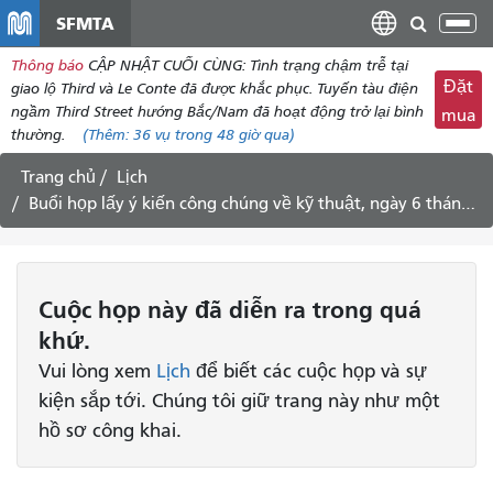
đến
SFMTA
Chu
nội
đổi
Thông báo
CẬP NHẬT CUỐI CÙNG: Tình trạng chậm trễ tại
dung
điề
Đặt
giao lộ Third và Le Conte đã được khắc phục. Tuyến tàu điện
hư
ngầm Third Street hướng Bắc/Nam đã hoạt động trở lại bình
mua
thường.
(Thêm:
36 vụ
trong 48 giờ qua)
Trang chủ
Lịch
Buổi họp lấy ý kiến ​​công chúng về kỹ thuật, ngày 6 tháng 9 năm 2024
Cuộc họp
này
đã diễn ra trong quá
khứ.
Vui lòng xem
Lịch
để biết các cuộc họp và sự
kiện sắp tới. Chúng tôi giữ trang này như một
hồ sơ công khai.