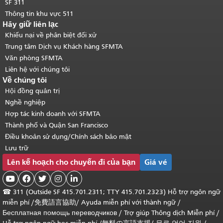
SF 311
Thông tin khu vực 511
Hãy giữ liên lạc
Khiếu nại về phân biệt đối xử
Trung tâm Dịch vụ Khách hàng SFMTA
Văn phòng SFMTA
Liên hệ với chúng tôi
Về chúng tôi
Hội đồng quản trị
Nghề nghiệp
Hợp tác kinh doanh với SFMTA
Thành phố và Quận San Francisco
Điều khoản sử dụng/Chính sách bảo mật
Lưu trữ
Lên kế hoạch cho chuyến đi của bạn
Giá vé





☎
311 (Outside SF 415.701.2311; TTY 415.701.2323) Hỗ trợ ngôn ngữ
miễn phí /
免費語言協助
/
Ayuda miễn phí với thành ngữ
/
Бесплатная помощь переводчиков
/
Trợ giúp Thông dịch Miễn phí
/