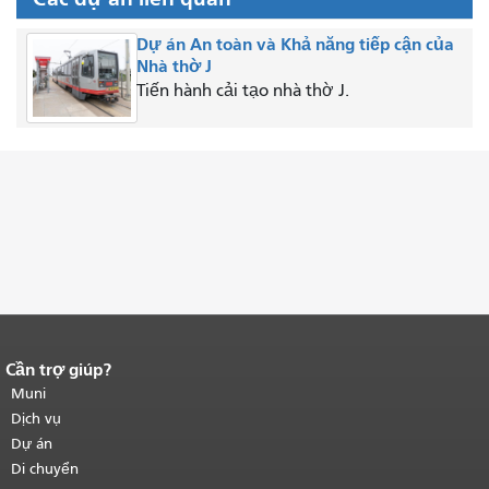
Dự án An toàn và Khả năng tiếp cận của
Nhà thờ J
Tiến hành cải tạo nhà thờ J.
Cần trợ giúp?
Kết thúc nội dung trang.
Phần còn lại
của trang này được lặp lại trên mọi
Muni
trang.
Quay lại đầu trang nội dung
Dịch vụ
chính
.
Dự án
Di chuyển