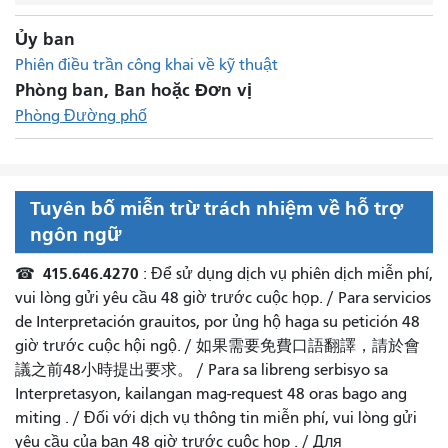
Ủy ban
Phiên điều trần công khai về kỹ thuật
Phòng ban, Ban hoặc Đơn vị
Phòng Đường phố
Tuyên bố miễn trừ trách nhiệm về hỗ trợ
ngôn ngữ
415.646.4270
☎
: Để sử dụng dịch vụ phiên dịch miễn phí,
vui lòng gửi yêu cầu 48 giờ trước cuộc họp. /
Para servicios
de Interpretación grauitos, por ủng hộ haga su petición 48
giờ trước cuộc hội ngộ.
/
如果需要免費口語翻譯，請於會
議之前48小時提出要求
。 /
Para sa libreng serbisyo sa
Interpretasyon, kailangan mag-request 48 oras bago ang
miting
. /
Đối với dịch vụ thông tin miễn phí, vui lòng gửi
yêu cầu của bạn 48 giờ trước cuộc họp
. /
Для