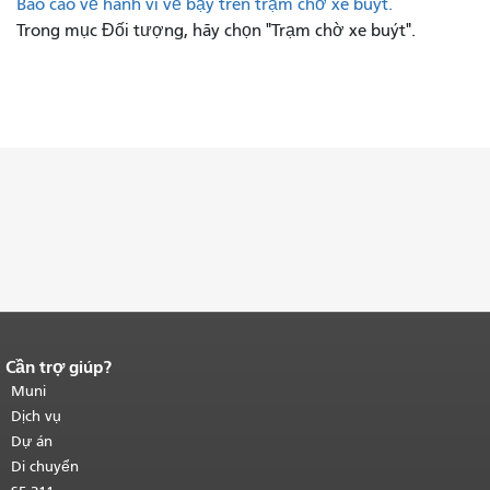
Báo cáo về hành vi vẽ bậy trên trạm chờ xe buýt.
Trong mục Đối tượng, hãy chọn "Trạm chờ xe buýt".
Cần trợ giúp?
Kết thúc nội dung trang.
Phần còn lại
của trang này được lặp lại trên mọi
Muni
trang.
Quay lại đầu trang nội dung
Dịch vụ
chính
.
Dự án
Di chuyển