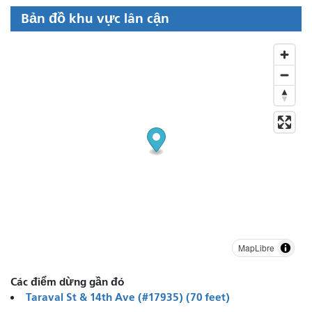
Bản đồ khu vực lân cận
MapLibre
Các điểm dừng gần đó
Taraval St & 14th Ave (#17935) (70 feet)