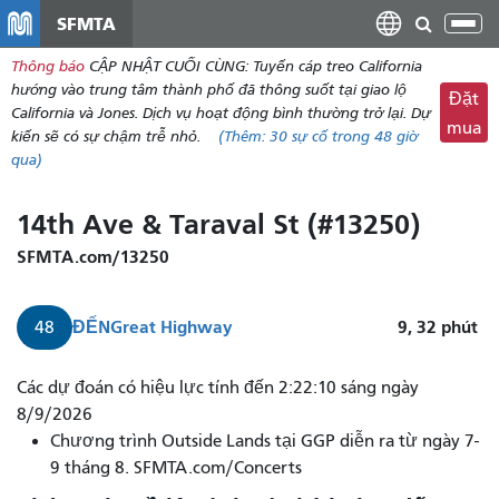
đến
SFMTA
Chu
nội
đổi
Thông báo
CẬP NHẬT CUỐI CÙNG: Tuyến cáp treo California
dung
điề
hướng vào trung tâm thành phố đã thông suốt tại giao lộ
Đặt
hư
California và Jones. Dịch vụ hoạt động bình thường trở lại. Dự
mua
kiến ​​sẽ có sự chậm trễ nhỏ.
(Thêm:
30
sự cố trong 48 giờ
qua)
14th Ave & Taraval St (#13250)
SFMTA.com/13250
ĐẾN
Great Highway
9, 32
phút
48
Các dự đoán có hiệu lực tính đến 2:22:10 sáng ngày
8/9/2026
Chương trình Outside Lands tại GGP diễn ra từ ngày 7-
9 tháng 8. SFMTA.com/Concerts