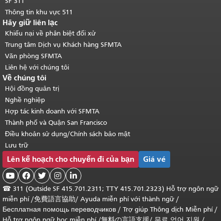
SF 311
Thông tin khu vực 511
Hãy giữ liên lạc
Khiếu nại về phân biệt đối xử
Trung tâm Dịch vụ Khách hàng SFMTA
Văn phòng SFMTA
Liên hệ với chúng tôi
Về chúng tôi
Hội đồng quản trị
Nghề nghiệp
Hợp tác kinh doanh với SFMTA
Thành phố và Quận San Francisco
Điều khoản sử dụng/Chính sách bảo mật
Lưu trữ
Lên kế hoạch cho chuyến đi của bạn
Giá vé





☎
311 (Outside SF 415.701.2311; TTY 415.701.2323) Hỗ trợ ngôn ngữ
miễn phí /
免費語言協助
/
Ayuda miễn phí với thành ngữ
/
Бесплатная помощь переводчиков
/
Trợ giúp Thông dịch Miễn phí
/
Hỗ trợ ngôn ngữ học
miễn phí
/
無料の言語支援
/
무료 언어 지원
/