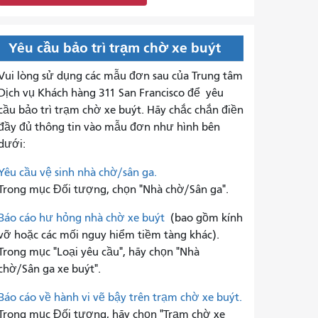
Yêu cầu bảo trì trạm chờ xe buýt
Vui lòng sử dụng các mẫu đơn sau của Trung tâm
Dịch vụ Khách hàng 311 San Francisco để
yêu
cầu bảo trì trạm chờ xe buýt. Hãy chắc chắn điền
đầy đủ thông tin vào mẫu đơn như hình bên
dưới:
Yêu cầu vệ sinh nhà chờ/sân ga.
Trong mục Đối tượng, chọn "Nhà chờ/Sân ga".
Báo cáo hư hỏng nhà chờ xe buýt
(bao gồm kính
vỡ hoặc các mối nguy hiểm tiềm tàng khác).
Trong mục "Loại yêu cầu", hãy chọn "Nhà
chờ/Sân ga xe buýt".
Báo cáo về hành vi vẽ bậy trên trạm chờ xe buýt.
Trong mục Đối tượng, hãy chọn "Trạm chờ xe