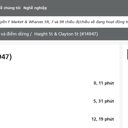
đến
ề chúng tôi
Nghề nghiệp
nội
dung
n F Market & Wharves 5R, 7 và 9R chiều đi/chiều về đang hoạt động tr
 và điểm dừng
Haight St & Clayton St (#14947)
947)
0, 11
phút
5, 31
phút
12, 19
phút