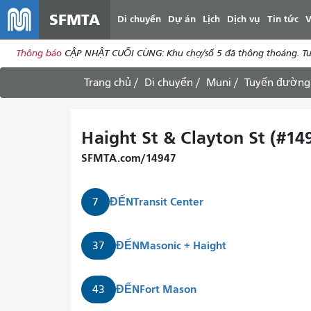
SFMTA
Di chuyển
Dự án
Lịch
Dịch vụ
Tin tức
V
Thông báo
CẬP NHẬT CUỐI CÙNG: Khu chợ/số 5 đã thông thoáng. Tuyế
Trang chủ
Di chuyển
Muni
Tuyến đường
Haight St & Clayton St (#14
SFMTA.com/14947
ĐẾN
Transit Center
7
ĐẾN
Masonic + Haight
37
ĐẾN
Fort Mason
43