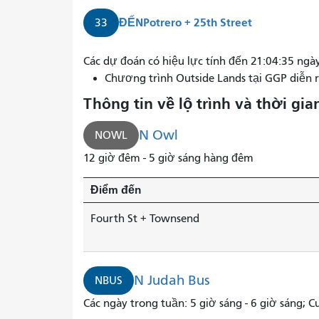
ĐẾN
Potrero + 25th Street
33
Tuyến
Các dự đoán có hiệu lực tính đến 21:04:35 ng
xe
Chương trình Outside Lands tại GGP diễn 
buýt
Thông tin về lộ trình và thời gia
số
7
N Owl
NOWL
từ
12 giờ đêm - 5 giờ sáng hàng đêm
Haight/Noriega
đến
Điểm đến
Trung
tâm
Fourth St + Townsend
Vận
chuyển
sắp
N Judah Bus
NBUS
đến.
Các ngày trong tuần: 5 giờ sáng - 6 giờ sáng; Cu