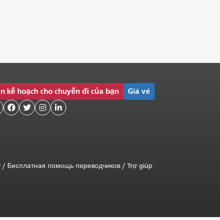
n kế hoạch cho chuyến đi của bạn
Giá vé




ữ
/
Бесплатная помощь переводчиков
/
Trợ giúp