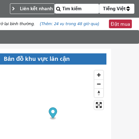
Liên kết nhanh
Tiếng Việt
ở lại bình thường.
(Thêm:
24 vụ
trong 48 giờ qua)
Đặt mua
Bản đồ khu vực lân cận