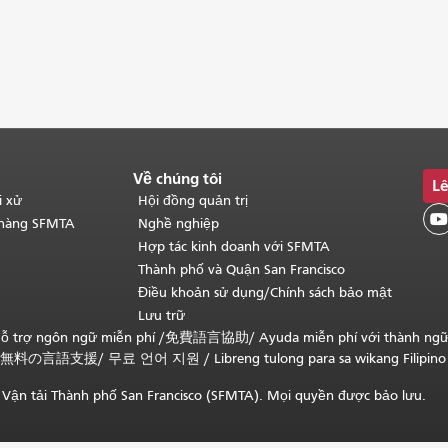
Về chúng tôi
Lê
i xử
Hội đồng quản trị

 hàng SFMTA
Nghề nghiệp
Hợp tác kinh doanh với SFMTA
Thành phố và Quận San Francisco
Điều khoản sử dụng/Chính sách bảo mật
Lưu trữ
ỗ trợ ngôn ngữ miễn phí /
免費語言協助
/
Ayuda miễn phí với thành ng
無料の言語支援
/
무료 언어 지원
/
Libreng tulong para sa wikang Filipino
Vận tải Thành phố San Francisco (SFMTA). Mọi quyền được bảo lưu.