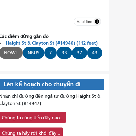
MapLibre
Các điểm dừng gần đó
Haight St & Clayton St (#14946) (112 feet)
NOWL
NBUS
7
33
37
43
Lên kế hoạch cho chuyến đi
Nhận chỉ đường đến ngã tư đường Haight St &
Clayton St (#14947):
Chúng ta cùng đến đây nào...
Chúng ta hãy rời khỏi đây...