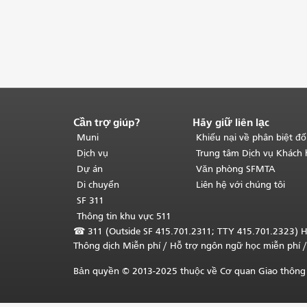
Cần trợ giúp?
Hãy giữ liên lạc
Kết
thúc
Muni
Khiếu nại về phân biệt đố
nội
Dịch vụ
Trung tâm Dịch vụ Khách
dung
Dự án
Văn phòng SFMTA
trang.
Phần
Di chuyển
Liên hệ với chúng tôi
còn
SF 311
lại
Thông tin khu vực 511
của
☎
311 (Outside SF 415.701.2311; TTY 415.701.2323) H
trang
Thông dịch Miễn phí
/ Hỗ trợ ngôn ngữ học
miễn phí
/
này
được
Bản quyền © 2013-2025 thuộc về Cơ quan Giao thông 
lặp
lại