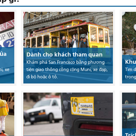
của
Dành cho khách tham quan
Khu
Khám phá San Francisco bằng phương
i, xe
tiện giao thông công cộng Muni, xe đạp,
Tìm d
đi bộ hoặc ô tô.
trong
Trí