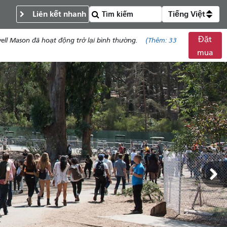
Liên kết nhanh
Tiếng Việt
Đặt
ell Mason đã hoạt động trở lại bình thường.
(Thêm:
33
mua