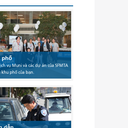
 phố
ịch vụ Muni và các dự án của SFMTA
 khu phố của bạn.
ch dẫn