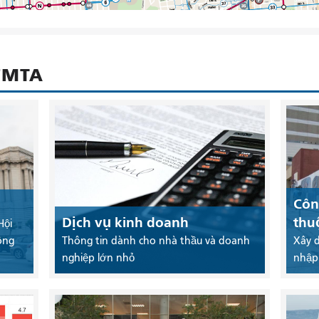
SFMTA
Côn
Dịch vụ kinh doanh
thu
Hội
ông
Thông tin dành cho nhà thầu và doanh
Xây 
nghiệp lớn nhỏ
nhập