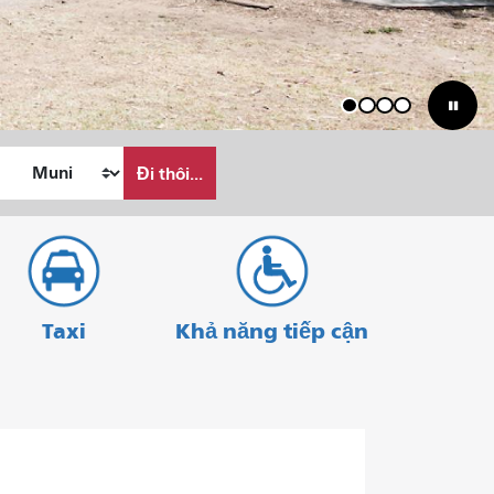
1
2
3
4
Đi thôi...
Taxi
Khả năng tiếp cận