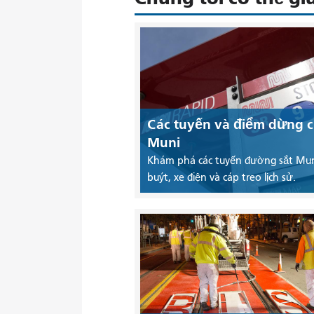
Các tuyến và điểm dừng 
Muni
Khám phá các tuyến đường sắt Mun
buýt, xe điện và cáp treo lịch sử.