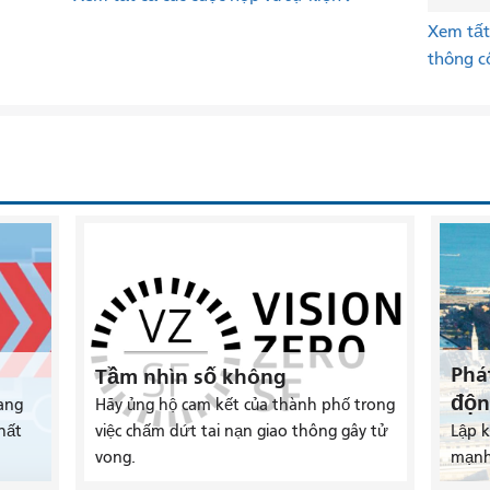
Xem tất 
thông c
Phá
Tầm nhìn số không
độn
ang
Hãy ủng hộ cam kết của thành phố trong
hất
việc chấm dứt tai nạn giao thông gây tử
Lập 
vong.
mạnh