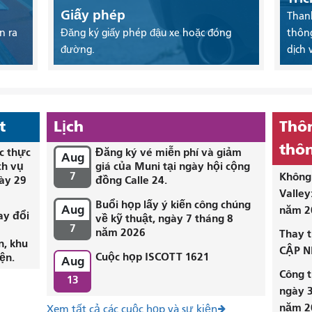
Giấy phép
Thanh
n ra
Đăng ký giấy phép đậu xe hoặc đóng
thông
đường.
dịch 
t
Lịch
Thôn
thôn
c thực
Đăng ký vé miễn phí và giảm
Aug
ch vụ
giá của Muni tại ngày hội cộng
7
Không 
ày 29
đồng Calle 24.
Valley
Buổi họp lấy ý kiến ​​công chúng
Aug
năm 2
ay đổi
về kỹ thuật, ngày 7 tháng 8
7
i
năm 2026
Thay t
n, khu
CẬP N
Cuộc họp ISCOTT 1621
ện.
Aug
Công t
13
ngày 3
năm 2
Xem tất cả các cuộc họp và sự kiện