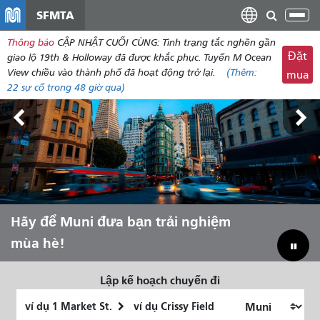
đến
SFMTA
Chu
nội
đổi
Thông báo
CẬP NHẬT CUỐI CÙNG: Tình trạng tắc nghẽn gần
dung
điề
Đặt
giao lộ 19th & Holloway đã được khắc phục. Tuyến M Ocean
hư
View chiều vào thành phố đã hoạt động trở lại.
(Thêm:
mua
22
sự cố trong 48 giờ qua)
Triển lãm Outside Lands, ngày 7-9
Hãy để Muni đưa bạn trải nghiệm
Thu hẹp khoảng cách ngân sách để
tháng 8.
mùa hè!
cứu Muni
Lập kế hoạch chuyến đi
Vị
Địa
trí
điểm