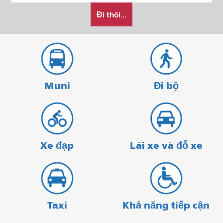
Tôi
bắt
kết
Đi thôi...
muốn
đầu
thúc
đi
du
lịch
như
thế
Muni
Đi bộ
nào
Xe đạp
Lái xe và đỗ xe
Taxi
Khả năng tiếp cận