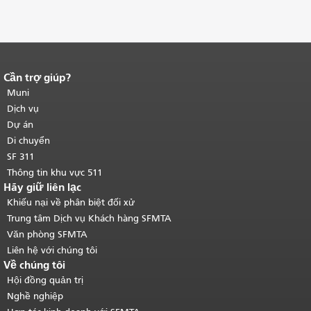
Cần trợ giúp?
Kết thúc nội dung trang.
Phần còn lại
của trang này được lặp lại trên mọi
Muni
trang.
Quay lại đầu trang nội dung
Dịch vụ
chính
.
Dự án
Di chuyển
SF 311
Thông tin khu vực 511
Hãy giữ liên lạc
Khiếu nại về phân biệt đối xử
Trung tâm Dịch vụ Khách hàng SFMTA
Văn phòng SFMTA
Liên hệ với chúng tôi
Về chúng tôi
Hội đồng quản trị
Nghề nghiệp