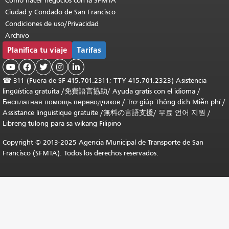
Cómo hacer negocios con la SFMTA
Ciudad y Condado de San Francisco
Condiciones de uso/Privacidad
Archivo
Planifica tu viaje
Tarifas





☎
311 (Fuera de SF 415.701.2311; TTY 415.701.2323) Asistencia
lingüística gratuita /
免費語言協助
/
Ayuda gratis con el idioma
/
Бесплатная помощь переводчиков
/
Trợ giúp Thông dịch Miễn phí
/
Assistance linguistique gratuite
/
無料の言語支援
/
무료 언어 지원
/
Libreng tulong para sa wikang Filipino
Copyright © 2013-2025 Agencia Municipal de Transporte de San
Francisco (SFMTA). Todos los derechos reservados.