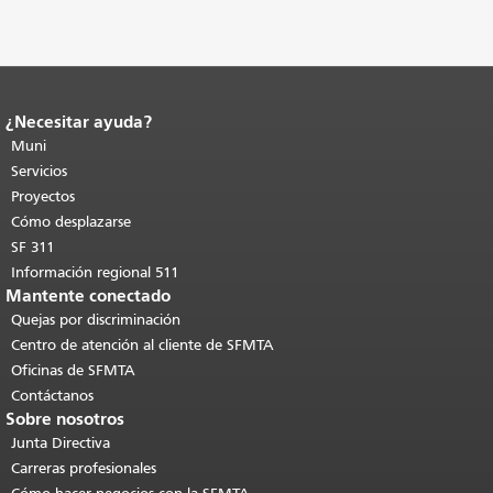
¿Necesitar ayuda?
Fin del contenido de la página.
El resto
de esta página se repite en todas las
Muni
páginas.
Volver al principio del
Servicios
contenido principal
.
Proyectos
Cómo desplazarse
SF 311
Información regional 511
Mantente conectado
Quejas por discriminación
Centro de atención al cliente de SFMTA
Oficinas de SFMTA
Contáctanos
Sobre nosotros
Junta Directiva
Carreras profesionales