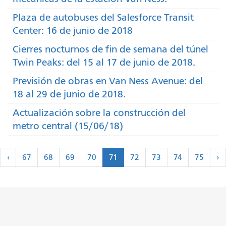
Plaza de autobuses del Salesforce Transit
Center: 16 de junio de 2018
Cierres nocturnos de fin de semana del túnel
Twin Peaks: del 15 al 17 de junio de 2018.
Previsión de obras en Van Ness Avenue: del
18 al 29 de junio de 2018.
Actualización sobre la construcción del
metro central (15/06/18)
Paginación
‹
Si
‹
67
68
69
70
71
72
73
74
75
›
rimero
Anterior
>