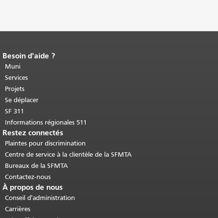
Besoin d'aide ?
Fin du contenu de la page.
Le reste de
cette page se répète sur chaque page.
Muni
Retour au haut du contenu principal
.
Services
Projets
Se déplacer
SF 311
Informations régionales 511
Restez connectés
Plaintes pour discrimination
Centre de service à la clientèle de la SFMTA
Bureaux de la SFMTA
Contactez-nous
À propos de nous
Conseil d'administration
Carrières