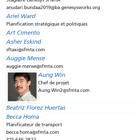
anudari.bundaa2019@ba.genesysworks.org
Ariel Ward
Planification stratégique et politiques
Art Cimento
Asher Eskind
sftaxi@sfmta.com
Auggie Mense
auggie.mense@sfmta.com
Aung Win
Chef de projet
Aung.Win2@sfmta.com
Beatriz Florez Huertas
Becca Homa
Planificateur de transport
becca.homa@sfmta.com
415.646.2822