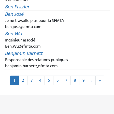
Ben Frazier
Ben José
Je ne travaille plus pour la SFMTA.
ben.jose@sfmta.com
Ben Wu
Ingénieur associé
Ben.Wu@sfmta.com
Benjamin Barnett
Responsable des relations publiques
benjamin.barnett@sfmta.com
Pagination
suivant
dernier
1
2
3
4
5
6
7
8
9
›
»
>
"