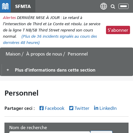
Aller
SFMTA
Bas
au
la
Alertes
DERNIÈRE MISE À JOUR : Le retard à
contenu
nav
l’intersection de Third et Le Conte est résolu. Le service
principal
de la ligne T NB/SB Third Street reprend son cours
S'abonner
normal.
(Plus de
36
incidents signalés au cours des
dernières 48 heures)
Maison
À propos de nous
Personnel
Plus d'informations dans cette section
Personnel
Partager ceci :
Facebook
Twitter
LinkedIn
Nom de recherche