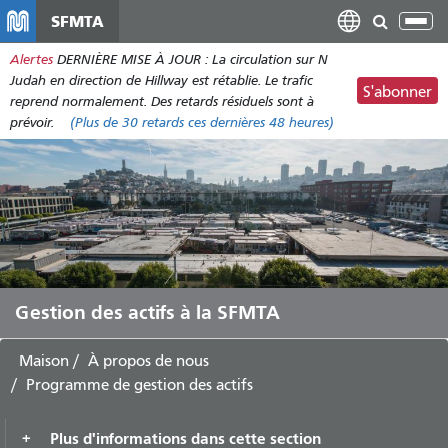
Aller
SFMTA
Bas
au
la
Alertes
DERNIÈRE MISE À JOUR : La circulation sur N
contenu
nav
Judah en direction de Hillway est rétablie. Le trafic
principal
S'abonner
reprend normalement. Des retards résiduels sont à
prévoir.
(Plus de
30 retards
ces dernières 48 heures)
Gestion des actifs à la SFMTA
Maison
À propos de nous
Programme de gestion des actifs
Plus d'informations dans cette section