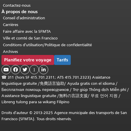
Contactez-nous
À propos de nous
Conseil d'administration
Carrières
Faire affaire avec la SFMTA
Ville et comté de San Francisco
Conditions d'utilisation/Politique de confidentialité
Archives
Planifiez votre voyage
Tarifs



1

☎
311 (hors SF 415.701.2311; ATS 415.701.2323) Assistance
linguistique gratuite /
免費語言協助
/
Ayuda gratis con el idioma
/
Бесплатная помощь переводчиков
/
Trợ giúp Thông dịch Miễn phí
/
Assistance linguistique gratuite
/
無料の言語支援
/
무료 언어 지원
/
Libreng tulong para sa wikang Filipino
Droits d'auteur © 2013-2025 Agence municipale des transports de San
Francisco (SFMTA). Tous droits réservés.