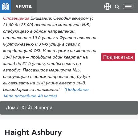
Перейти
SFMTA
Пер
к
нав
Оповещения
Внимание: Сегодня вечером (с
общему
21:00 до 23:00) остановка маршрута №5,
содержанию
следующего в одном направлении,
перенесена с 30-й улицы и Фултон-авеню на
Фултон-авеню и 31-ю улицу в связи с
координацией OSL. В это время не ждите на
30-й улице — пройдите один квартал на
Подписаться
запад до 31-й улицы, чтобы сесть на
автобус. Пассажиров маршрута №5,
следующего в одном направлении, будут
высаживать на 31-й улице вместо 30-й.
Благодарим за понимание!
(Подробнее:
14
за последние 48 часов)
Дом
Хейт-Эшбери
Haight Ashbury