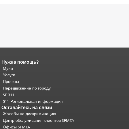
Нужна помощь?
Конец содержимого
страницы.
Муни
Остальная часть этой
страницы повторяется на каждой
Услуги
странице.
Вернуться к началу
Проекты
основного содержимого
.
Передвижение по городу
SF 311
511 Региональная информация
Оставайтесь на связи
Жалобы на дискриминацию
Центр обслуживания клиентов SFMTA
Офисы SFMTA