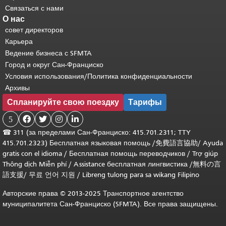
Связаться с нами
О нас
совет директоров
Карьера
Ведение бизнеса с SFMTA
Город и округ Сан-Франциско
Условия использования/Политика конфиденциальности
Архивы
Спланируйте свою поездку
Тарифы
5




☎
311 (за пределами Сан-Франциско: 415.701.2311; TTY
415.701.2323) Бесплатная языковая помощь /
免費語言協助
/
Ayuda
gratis con el idioma
/
Бесплатная помощь переводчиков
/
Trợ giúp
Thông dịch Miễn phí
/
Assistance бесплатная лингвистика
/
無料の言
語支援
/
무료 언어 지원
/
Libreng tulong para sa wikang Filipino
Авторские права © 2013-2025 Транспортное агентство
муниципалитета Сан-Франциско (SFMTA). Все права защищены.