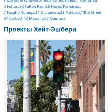
F Market & Wharves
N Judah
N Judah Bus
1 California
5 Fulton
5R Fulton Rapid
6 Hayes/Parnassus
7 Haight/Noriega
24 Divisadero
33 Ashbury/18th Street
37 Corbett
43 Masonic
66 Quintara
Проекты Хейт-Эшбери