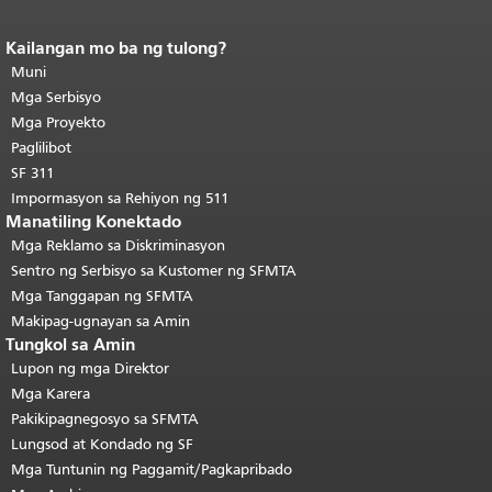
Kailangan mo ba ng tulong?
Katapusan ng nilalaman ng
pahina.
Muni
Ang natitirang bahagi ng
pahinang ito ay nauulit sa bawat
Mga Serbisyo
pahina.
Bumalik sa itaas ng
Mga Proyekto
pangunahing nilalaman
.
Paglilibot
SF 311
Impormasyon sa Rehiyon ng 511
Manatiling Konektado
Mga Reklamo sa Diskriminasyon
Sentro ng Serbisyo sa Kustomer ng SFMTA
Mga Tanggapan ng SFMTA
Makipag-ugnayan sa Amin
Tungkol sa Amin
Lupon ng mga Direktor
Mga Karera
Pakikipagnegosyo sa SFMTA
Lungsod at Kondado ng SF
Mga Tuntunin ng Paggamit/Pagkapribado