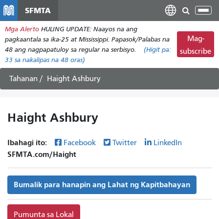
Laktawan
SFMTA
I-
ang
tog
Mga Alerto
HULING UPDATE: Naayos na ang
pangunahing
ang
Mag-
pagkaantala sa ika-25 at Mississippi. Papasok/Palabas na
nilalaman
nab
48 ang nagpapatuloy sa regular na serbisyo.
(Higit pa:
subscribe
33
sa nakalipas na 48 oras)
Tahanan
Haight Ashbury
Haight Ashbury
Ibahagi ito:
Facebook
Twitter
LinkedIn
SFMTA.com/Haight
Bumalik para hanapin ang Lahat ng Kapitbahayan
Pumunta sa Lokal