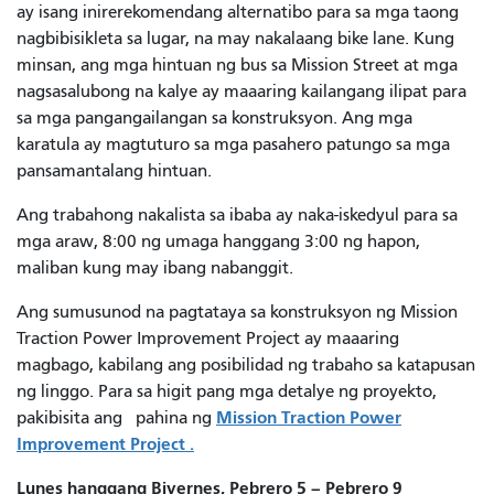
ay isang inirerekomendang alternatibo para sa mga taong
nagbibisikleta sa lugar, na may nakalaang bike lane. Kung
minsan, ang mga hintuan ng bus sa Mission Street at mga
nagsasalubong na kalye ay maaaring kailangang ilipat para
sa mga pangangailangan sa konstruksyon. Ang mga
karatula ay magtuturo sa mga pasahero patungo sa mga
pansamantalang hintuan.
Ang trabahong nakalista sa ibaba ay naka-iskedyul para sa
mga araw, 8:00 ng umaga hanggang 3:00 ng hapon,
maliban kung may ibang nabanggit.
Ang sumusunod na pagtataya sa konstruksyon ng Mission
Traction Power Improvement Project ay maaaring
magbago, kabilang ang posibilidad ng trabaho sa katapusan
ng linggo. Para sa higit pang mga detalye ng proyekto,
Mission Traction Power
pakibisita ang
pahina ng
Improvement Project .
Lunes hanggang Biyernes, Pebrero 5 – Pebrero 9