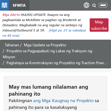
Laktawan
SFMTA
I-
ang
tog
Mga Alerto
HULING UPDATE: Naayos na ang
pangunahing
ang
pagkaantala sa McAllister sa pagitan ng Broderick at
nilalaman
Mag-
nab
Divisadero. Magbabalik na ang regular na serbisyo ng
subscribe
Inbound/Outbound 5 at 5R.
(Higit pa:
25
sa nakalipas
na 48 oras)
Tahanan
Mga Update sa Proyekto
Proyekto sa Pagpapabuti ng Lakas ng Traksyon ng
Misyon
Pagtataya sa Konstruksyon ng Proyekto ng Traction Power Pebrero 5 - Pebrero 16, 2024
May mas lumang nilalaman ang
pahinang ito
Pakitingnan
ang Mga Kaugnay na Proyekto
sa
pahinang ito para sa kasalukuyang