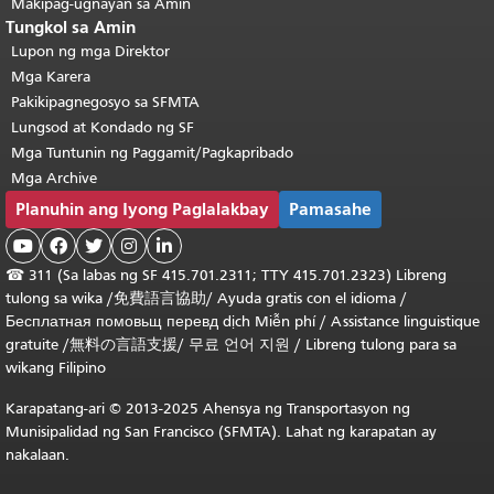
Makipag-ugnayan sa Amin
Tungkol sa Amin
Lupon ng mga Direktor
Mga Karera
Pakikipagnegosyo sa SFMTA
Lungsod at Kondado ng SF
Mga Tuntunin ng Paggamit/Pagkapribado
Mga Archive
Planuhin ang Iyong Paglalakbay
Pamasahe





☎
311 (Sa labas ng SF 415.701.2311; TTY 415.701.2323) Libreng
tulong sa wika /
免費語言協助
/
Ayuda gratis con el idioma
/
Бесплатная
помовьщ
перевд
dịch Miễn phí
/
Assistance linguistique
gratuite
/
無料の言語支援
/
무료 언어 지원
/
Libreng tulong para sa
wikang Filipino
Karapatang-ari © 2013-2025 Ahensya ng Transportasyon ng
Munisipalidad ng San Francisco (SFMTA). Lahat ng karapatan ay
nakalaan.