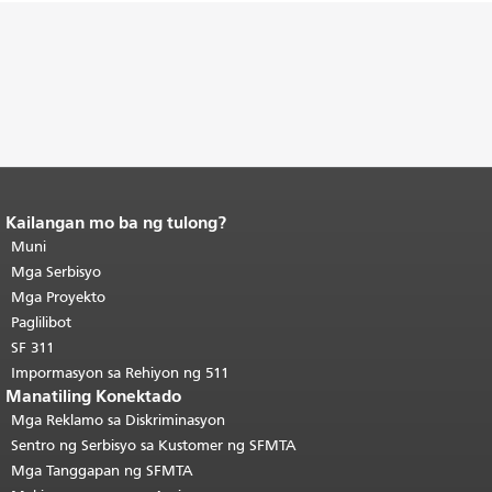
Kailangan mo ba ng tulong?
Katapusan ng nilalaman ng
pahina.
Muni
Ang natitirang bahagi ng
pahinang ito ay nauulit sa bawat
Mga Serbisyo
pahina.
Bumalik sa tuktok ng
Mga Proyekto
pangunahing nilalaman
.
Paglilibot
SF 311
Impormasyon sa Rehiyon ng 511
Manatiling Konektado
Mga Reklamo sa Diskriminasyon
Sentro ng Serbisyo sa Kustomer ng SFMTA
Mga Tanggapan ng SFMTA