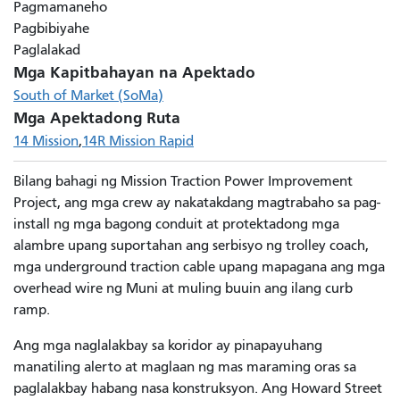
Pagmamaneho
Pagbibiyahe
Paglalakad
Mga Kapitbahayan na Apektado
South of Market (SoMa)
Mga Apektadong Ruta
14 Mission
14R Mission Rapid
Bilang bahagi ng Mission Traction Power Improvement
Project, ang mga crew ay nakatakdang magtrabaho sa pag-
install ng mga bagong conduit at protektadong mga
alambre upang suportahan ang serbisyo ng trolley coach,
mga underground traction cable upang mapagana ang mga
overhead wire ng Muni at muling buuin ang ilang curb
ramp.
Ang mga naglalakbay sa koridor ay pinapayuhang
manatiling alerto at maglaan ng mas maraming oras sa
paglalakbay habang nasa konstruksyon. Ang Howard Street