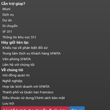
Cần trợ giúp?
Kết thúc nội dung trang.
Phần còn lại
của trang này được lặp lại trên mọi
Muni
trang.
Quay lại đầu trang nội dung
Dịch vụ
chính
.
Dự án
Di chuyển
SF 311
Thông tin khu vực 511
Hãy giữ liên lạc
Khiếu nại về phân biệt đối xử
Trung tâm Dịch vụ Khách hàng SFMTA
Văn phòng SFMTA
Liên hệ với chúng tôi
Về chúng tôi
Hội đồng quản trị
Nghề nghiệp
Hợp tác kinh doanh với SFMTA
Thành phố và Quận San Francisco
Điều khoản sử dụng/Chính sách bảo mật
Lưu trữ