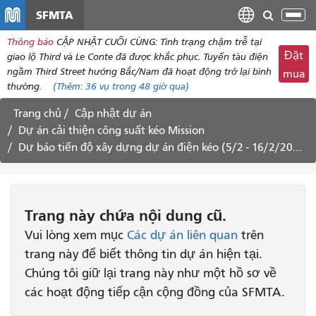
đến
SFMTA
Chu
nội
đổi
Thông báo
CẬP NHẬT CUỐI CÙNG: Tình trạng chậm trễ tại
dung
điề
Đặt
giao lộ Third và Le Conte đã được khắc phục. Tuyến tàu điện
hư
ngầm Third Street hướng Bắc/Nam đã hoạt động trở lại bình
mua
thường.
(Thêm:
36 vụ
trong 48 giờ qua)
Trang chủ
Cập nhật dự án
Dự án cải thiện công suất kéo Mission
Dự báo tiến độ xây dựng dự án điện kéo (5/2 - 16/2/2024)
Trang này chứa nội dung cũ.
Vui lòng xem mục
Các dự án liên quan
trên
trang này để biết thông tin dự án hiện tại.
Chúng tôi giữ lại trang này như một hồ sơ về
các hoạt động tiếp cận cộng đồng của SFMTA.