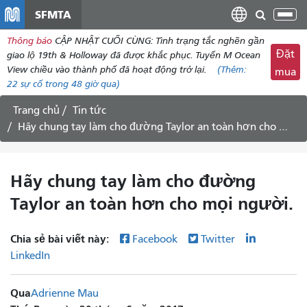
đến
SFMTA
Chu
nội
đổi
Thông báo
CẬP NHẬT CUỐI CÙNG: Tình trạng tắc nghẽn gần
dung
điề
Đặt
giao lộ 19th & Holloway đã được khắc phục. Tuyến M Ocean
hư
View chiều vào thành phố đã hoạt động trở lại.
(Thêm:
mua
22
sự cố trong 48 giờ qua)
Trang chủ
Tin tức
Hãy chung tay làm cho đường Taylor an toàn hơn cho mọi người.
Hãy chung tay làm cho đường
Taylor an toàn hơn cho mọi người.
Chia sẻ bài viết này:
Facebook
Twitter
LinkedIn
Qua
Adrienne Mau