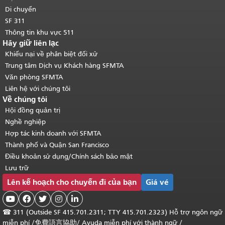
Di chuyển
SF 311
Thông tin khu vực 511
Hãy giữ liên lạc
Khiếu nại về phân biệt đối xử
Trung tâm Dịch vụ Khách hàng SFMTA
Văn phòng SFMTA
Liên hệ với chúng tôi
Về chúng tôi
Hội đồng quản trị
Nghề nghiệp
Hợp tác kinh doanh với SFMTA
Thành phố và Quận San Francisco
Điều khoản sử dụng/Chính sách bảo mật
Lưu trữ
Lên kế hoạch cho chuyến đi của bạn
Giá vé





☎
311 (Outside SF 415.701.2311; TTY 415.701.2323) Hỗ trợ ngôn ngữ
miễn phí /
免費語言協助
/
Ayuda miễn phí với thành ngữ
/