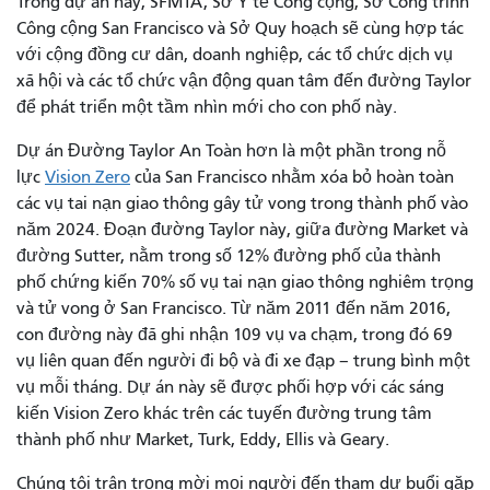
Trong dự án này, SFMTA, Sở Y tế Công cộng, Sở Công trình
Công cộng San Francisco và Sở Quy hoạch sẽ cùng hợp tác
với cộng đồng cư dân, doanh nghiệp, các tổ chức dịch vụ
xã hội và các tổ chức vận động quan tâm đến đường Taylor
để phát triển một tầm nhìn mới cho con phố này.
Dự án Đường Taylor An Toàn hơn là một phần trong nỗ
lực
Vision Zero
của San Francisco nhằm xóa bỏ hoàn toàn
các vụ tai nạn giao thông gây tử vong trong thành phố vào
năm 2024. Đoạn đường Taylor này, giữa đường Market và
đường Sutter, nằm trong số 12% đường phố của thành
phố chứng kiến ​​70% số vụ tai nạn giao thông nghiêm trọng
và tử vong ở San Francisco. Từ năm 2011 đến năm 2016,
con đường này đã ghi nhận 109 vụ va chạm, trong đó 69
vụ liên quan đến người đi bộ và đi xe đạp – trung bình một
vụ mỗi tháng. Dự án này sẽ được phối hợp với các sáng
kiến ​​Vision Zero khác trên các tuyến đường trung tâm
thành phố như Market, Turk, Eddy, Ellis và Geary.
Chúng tôi trân trọng mời mọi người đến tham dự buổi gặp