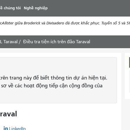
đến
ề chúng tôi
Nghề nghiệp
nội
dung
ister giữa Broderick và Divisadero đã được khắc phục. Tuyến số 5 và 5R 
L Taraval
Điều tra tiện ích trên đảo Taraval
rên trang này để biết thông tin dự án hiện tại.
ồ sơ về các hoạt động tiếp cận cộng đồng của
araval
r
LinkedIn