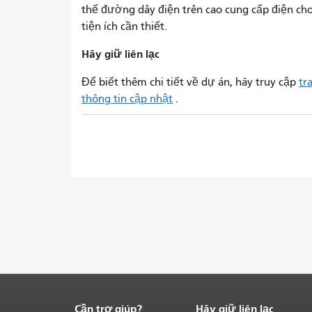
thế đường dây điện trên cao cung cấp điện ch
tiện ích cần thiết.
Hãy giữ liên lạc
Để biết thêm chi tiết về dự án, hãy truy cập
tr
thông tin cập nhật
.
Cần trợ giúp?
Hãy giữ liên lạc
Kết