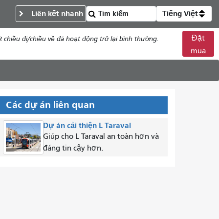
Liên kết nhanh
Tiếng Việt
Đặt
chiều đi/chiều về đã hoạt động trở lại bình thường.
mua
Các dự án liên quan
Dự án cải thiện L Taraval
Giúp cho L Taraval an toàn hơn và
đáng tin cậy hơn.