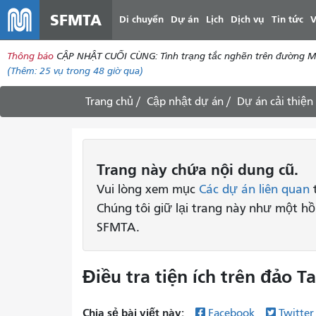
SFMTA
Di chuyển
Dự án
Lịch
Dịch vụ
Tin tức
V
Thông báo
CẬP NHẬT CUỐI CÙNG: Tình trạng tắc nghẽn trên đường McAll
(Thêm:
25 vụ
trong 48 giờ qua)
Trang chủ
Cập nhật dự án
Dự án cải thiện 
Trang này chứa nội dung cũ.
Vui lòng xem mục
Các dự án liên quan
t
Chúng tôi giữ lại trang này như một h
SFMTA.
Điều tra tiện ích trên đảo T
Chia sẻ bài viết này:
Facebook
Twitte