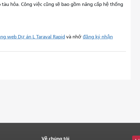
o tàu hỏa. Công việc cũng sẽ bao gồm nâng cấp hệ thống
ang web Dự án L Taraval Rapid
và nhớ
đăng ký nhận
Về chúng tôi