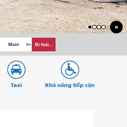
1
2
3
4
Đi thôi...
Taxi
Khả năng tiếp cận