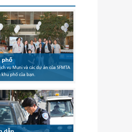
 phố
ịch vụ Muni và các dự án của SFMTA
 khu phố của bạn.
ch dẫn