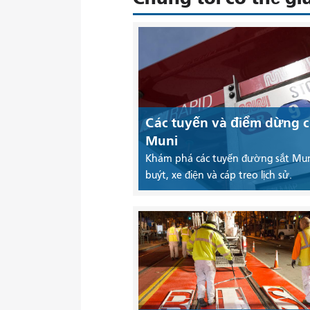
Các tuyến và điểm dừng 
Muni
Khám phá các tuyến đường sắt Mun
buýt, xe điện và cáp treo lịch sử.