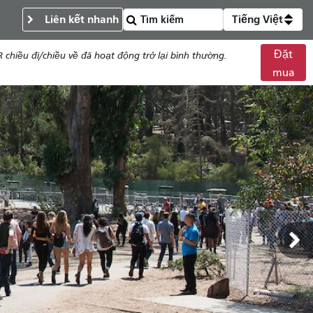
Liên kết nhanh
Tiếng Việt
Đặt
chiều đi/chiều về đã hoạt động trở lại bình thường.
mua