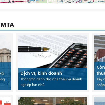
SFMTA
Côn
Dịch vụ kinh doanh
thu
Hội
ông
Thông tin dành cho nhà thầu và doanh
Xây 
nghiệp lớn nhỏ
nhập