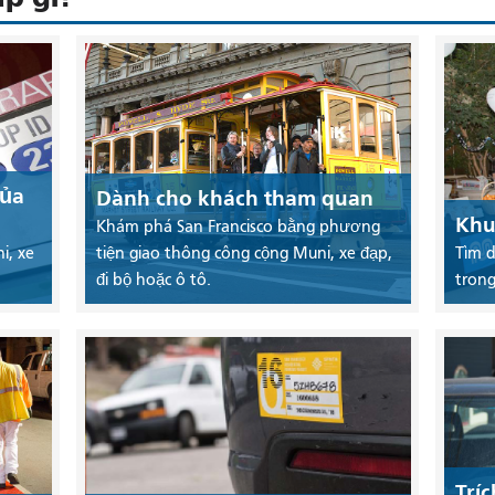
của
Dành cho khách tham quan
Khu
Khám phá San Francisco bằng phương
i, xe
tiện giao thông công cộng Muni, xe đạp,
Tìm d
đi bộ hoặc ô tô.
trong
Trí