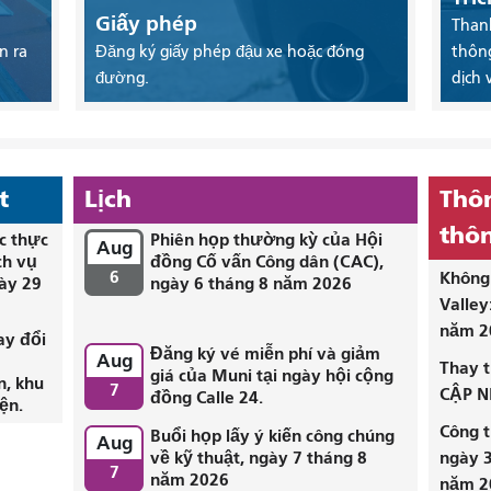
Giấy phép
Thanh
n ra
Đăng ký giấy phép đậu xe hoặc đóng
thông
đường.
dịch 
t
Lịch
Thôn
thôn
c thực
Phiên họp thường kỳ của Hội
Aug
ch vụ
đồng Cố vấn Công dân (CAC),
6
Không 
ày 29
ngày 6 tháng 8 năm 2026
Valley
năm 2
ay đổi
Đăng ký vé miễn phí và giảm
Aug
i
Thay t
giá của Muni tại ngày hội cộng
n, khu
7
CẬP N
đồng Calle 24.
ện.
Công t
Buổi họp lấy ý kiến ​​công chúng
Aug
về kỹ thuật, ngày 7 tháng 8
ngày 3
7
năm 2026
năm 2