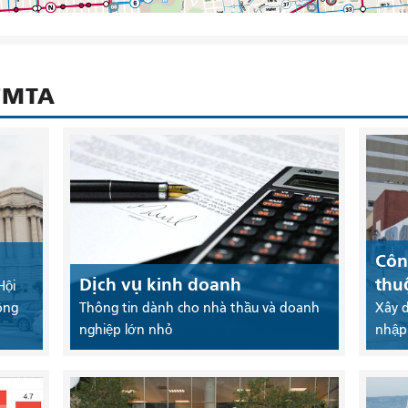
SFMTA
Côn
Dịch vụ kinh doanh
thu
Hội
ông
Thông tin dành cho nhà thầu và doanh
Xây 
nghiệp lớn nhỏ
nhập