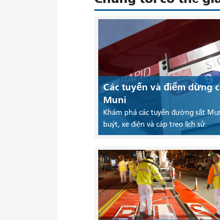
Các tuyến và điểm dừng 
Muni
Khám phá các tuyến đường sắt Mun
buýt, xe điện và cáp treo lịch sử.