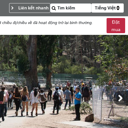
Liên kết nhanh
Tiếng Việt
Đặt
chiều đi/chiều về đã hoạt động trở lại bình thường.
mua