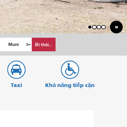
1
2
3
4
Đi thôi...
Taxi
Khả năng tiếp cận