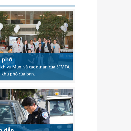
 phố
ịch vụ Muni và các dự án của SFMTA
 khu phố của bạn.
ch dẫn