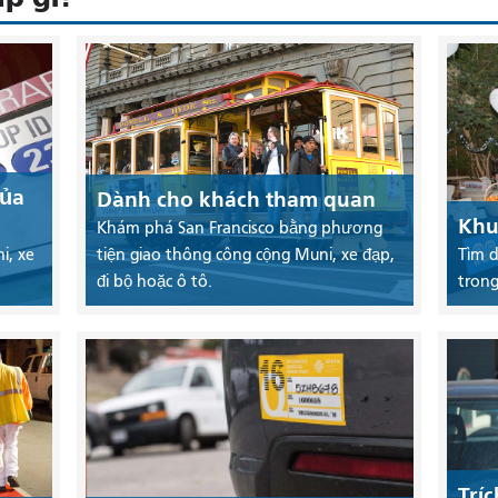
của
Dành cho khách tham quan
Khu
Khám phá San Francisco bằng phương
i, xe
tiện giao thông công cộng Muni, xe đạp,
Tìm d
đi bộ hoặc ô tô.
trong
Trí