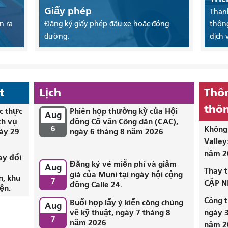
Giấy phép
Thanh
n ra
Đăng ký giấy phép đậu xe hoặc đóng
thông
đường.
dịch 
t
Lịch
Thôn
thôn
c thực
Phiên họp thường kỳ của Hội
Aug
ch vụ
đồng Cố vấn Công dân (CAC),
6
Không 
ày 29
ngày 6 tháng 8 năm 2026
Valley
năm 2
ay đổi
Đăng ký vé miễn phí và giảm
Aug
i
Thay t
giá của Muni tại ngày hội cộng
n, khu
7
CẬP N
đồng Calle 24.
ện.
Công t
Buổi họp lấy ý kiến ​​công chúng
Aug
về kỹ thuật, ngày 7 tháng 8
ngày 3
7
năm 2026
năm 2