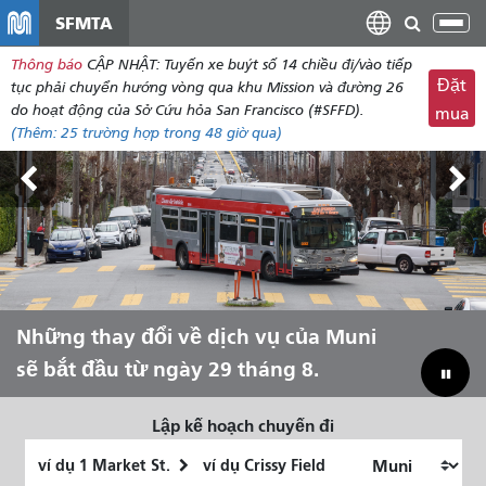
đến
SFMTA
Chu
nội
đổi
Thông báo
CẬP NHẬT: Tuyến xe buýt số 14 chiều đi/vào tiếp
dung
điề
Đặt
tục phải chuyển hướng vòng qua khu Mission và đường 26
hư
do hoạt động của Sở Cứu hỏa San Francisco (#SFFD).
mua
(Thêm:
25
trường hợp trong 48 giờ qua)
Triển lãm Outside Lands, ngày 7-9
Những thay đổi về dịch vụ của Muni
Hãy để Muni đưa bạn trải nghiệm
Thu hẹp khoảng cách ngân sách để
tháng 8.
sẽ bắt đầu từ ngày 29 tháng 8.
mùa hè!
cứu Muni
Lập kế hoạch chuyến đi
Vị
Địa
trí
điểm