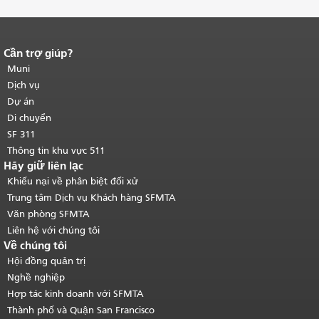
Cần trợ giúp?
Kết thúc nội dung trang.
Phần còn lại
của trang này được lặp lại trên mọi
Muni
trang.
Quay lại đầu trang nội dung
Dịch vụ
chính
.
Dự án
Di chuyển
SF 311
Thông tin khu vực 511
Hãy giữ liên lạc
Khiếu nại về phân biệt đối xử
Trung tâm Dịch vụ Khách hàng SFMTA
Văn phòng SFMTA
Liên hệ với chúng tôi
Về chúng tôi
Hội đồng quản trị
Nghề nghiệp
Hợp tác kinh doanh với SFMTA
Thành phố và Quận San Francisco