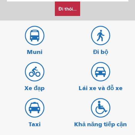
Tôi
bắt
kết
Đi thôi...
muốn
đầu
thúc
đi
du
lịch
như
thế
Muni
Đi bộ
nào
Xe đạp
Lái xe và đỗ xe
Taxi
Khả năng tiếp cận