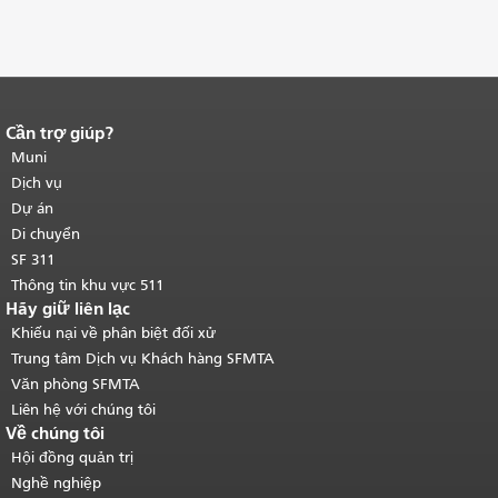
Cần trợ giúp?
Kết thúc nội dung trang.
Phần còn lại
của trang này được lặp lại trên mọi
Muni
trang.
Quay lại đầu trang nội dung
Dịch vụ
chính
.
Dự án
Di chuyển
SF 311
Thông tin khu vực 511
Hãy giữ liên lạc
Khiếu nại về phân biệt đối xử
Trung tâm Dịch vụ Khách hàng SFMTA
Văn phòng SFMTA
Liên hệ với chúng tôi
Về chúng tôi
Hội đồng quản trị
Nghề nghiệp