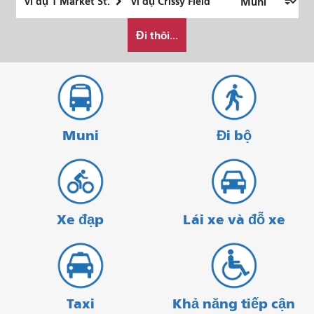
trí
điểm
Tôi
bắt
kết
Đi thôi...
muốn
đầu
thúc
đi
du
lịch
như
thế
Muni
Đi bộ
nào
Xe đạp
Lái xe và đỗ xe
Taxi
Khả năng tiếp cận