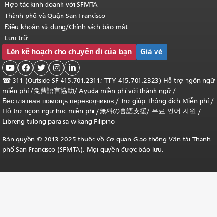
Hợp tác kinh doanh với SFMTA
Thành phố và Quận San Francisco
Điều khoản sử dụng/Chính sách bảo mật
Lưu trữ
Lên kế hoạch cho chuyến đi của bạn
Giá vé





☎
311 (Outside SF 415.701.2311; TTY 415.701.2323) Hỗ trợ ngôn ngữ
miễn phí /
免費語言協助
/
Ayuda miễn phí với thành ngữ
/
Бесплатная помощь переводчиков
/
Trợ giúp Thông dịch Miễn phí
/
Hỗ trợ ngôn ngữ học
miễn phí
/
無料の言語支援
/
무료 언어 지원
/
Libreng tulong para sa wikang Filipino
Bản quyền © 2013-2025 thuộc về Cơ quan Giao thông Vận tải Thành
phố San Francisco (SFMTA). Mọi quyền được bảo lưu.