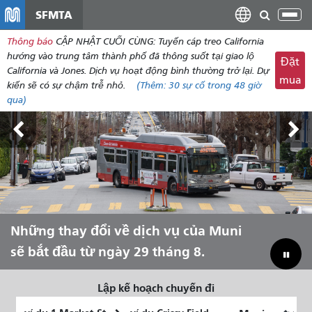
đến
SFMTA
Chu
nội
đổi
Thông báo
CẬP NHẬT CUỐI CÙNG: Tuyến cáp treo California
dung
điề
hướng vào trung tâm thành phố đã thông suốt tại giao lộ
Đặt
hư
California và Jones. Dịch vụ hoạt động bình thường trở lại. Dự
mua
kiến ​​sẽ có sự chậm trễ nhỏ.
(Thêm:
30
sự cố trong 48 giờ
qua)
Triển lãm Outside Lands, ngày 7-9
Những thay đổi về dịch vụ của Muni
Hãy để Muni đưa bạn trải nghiệm
Thu hẹp khoảng cách ngân sách để
tháng 8.
sẽ bắt đầu từ ngày 29 tháng 8.
mùa hè!
cứu Muni
Lập kế hoạch chuyến đi
Vị
Địa