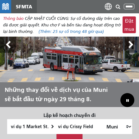
đến
SFMTA
Chu
nội
đổi
Thông báo
CẬP NHẬT CUỐI CÙNG: Sự cố đường dây trên cao
dung
Đặt
điề
đã được giải quyết. Khu chợ F và bến tàu đang hoạt động trở
mua
hư
lại bình thường.
(Thêm:
25 sự cố
trong 48 giờ qua)
Triển lãm Outside Lands, ngày 7-9
Những thay đổi về dịch vụ của Muni
Hãy để Muni đưa bạn trải nghiệm
Thu hẹp khoảng cách ngân sách để
tháng 8.
sẽ bắt đầu từ ngày 29 tháng 8.
mùa hè!
cứu Muni
Lập kế hoạch chuyến đi
Vị
Địa
trí
điểm
Tôi
bắt
kết