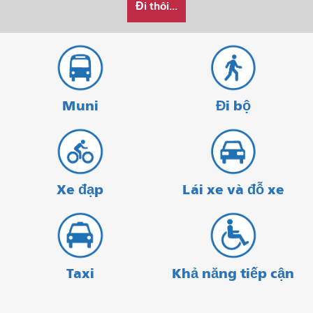
Đi thôi...
muốn
đầu
thúc
đi
du
lịch
như
thế
Muni
Đi bộ
nào
Xe đạp
Lái xe và đỗ xe
Taxi
Khả năng tiếp cận