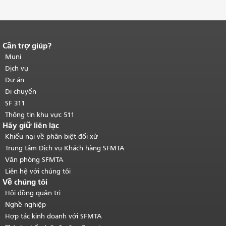
Cần trợ giúp?
Kết thúc nội dung trang.
Phần còn lại
của trang này được lặp lại trên mọi
Muni
trang.
Quay lại đầu trang nội dung
Dịch vụ
chính
.
Dự án
Di chuyển
SF 311
Thông tin khu vực 511
Hãy giữ liên lạc
Khiếu nại về phân biệt đối xử
Trung tâm Dịch vụ Khách hàng SFMTA
Văn phòng SFMTA
Liên hệ với chúng tôi
Về chúng tôi
Hội đồng quản trị
Nghề nghiệp
Hợp tác kinh doanh với SFMTA