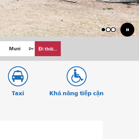
1
2
3
Đi thôi...
Taxi
Khả năng tiếp cận