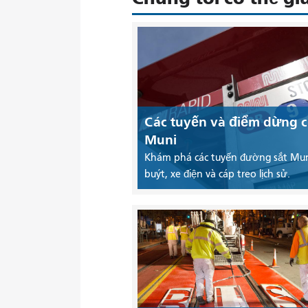
Các tuyến và điểm dừng 
Muni
Khám phá các tuyến đường sắt Mun
buýt, xe điện và cáp treo lịch sử.