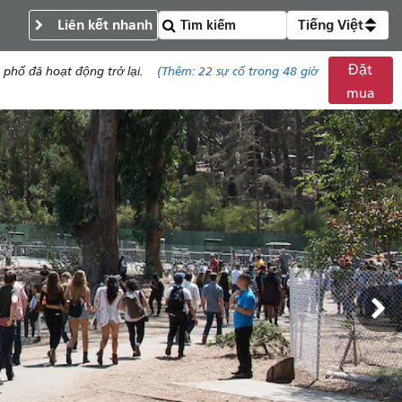
Liên kết nhanh
Tiếng Việt
Đặt
phố đã hoạt động trở lại.
(Thêm:
22
sự cố trong 48 giờ
mua