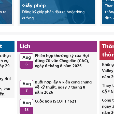
Giấy phép
Thanh
n ra
Đăng ký giấy phép đậu xe hoặc đóng
thông
đường.
dịch 
t
Lịch
Thôn
thôn
c thực
Phiên họp thường kỳ của Hội
Aug
ch vụ
đồng Cố vấn Công dân (CAC),
6
Không 
ày 29
ngày 6 tháng 8 năm 2026
Valley
năm 2
ay đổi
Buổi họp lấy ý kiến ​​công chúng
Aug
i
Thay t
về kỹ thuật, ngày 7 tháng 8
n, khu
7
CẬP N
năm 2026
ện.
Công t
Cuộc họp ISCOTT 1621
Aug
ngày 3
13
năm 2