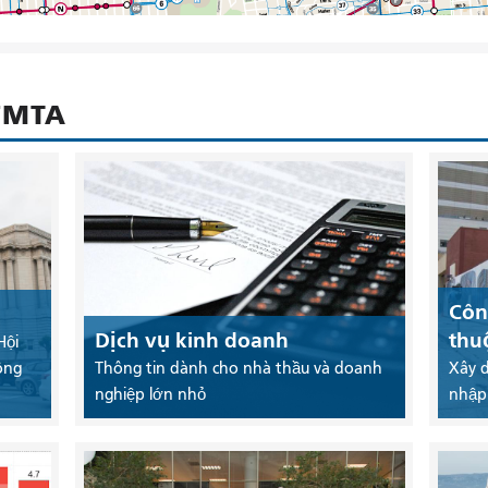
SFMTA
Côn
Dịch vụ kinh doanh
thu
Hội
ông
Thông tin dành cho nhà thầu và doanh
Xây 
nghiệp lớn nhỏ
nhập