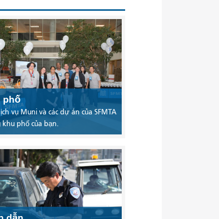
 phố
ịch vụ Muni và các dự án của SFMTA
 khu phố của bạn.
ch dẫn