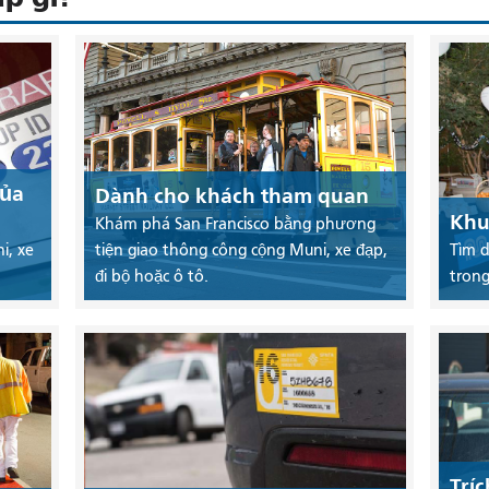
của
Dành cho khách tham quan
Khu
Khám phá San Francisco bằng phương
i, xe
tiện giao thông công cộng Muni, xe đạp,
Tìm d
đi bộ hoặc ô tô.
trong
Trí