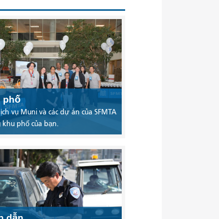
 phố
ịch vụ Muni và các dự án của SFMTA
 khu phố của bạn.
ch dẫn