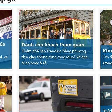
của
Dành cho khách tham quan
Khu
Khám phá San Francisco bằng phương
i, xe
tiện giao thông công cộng Muni, xe đạp,
Tìm d
đi bộ hoặc ô tô.
trong
Trí