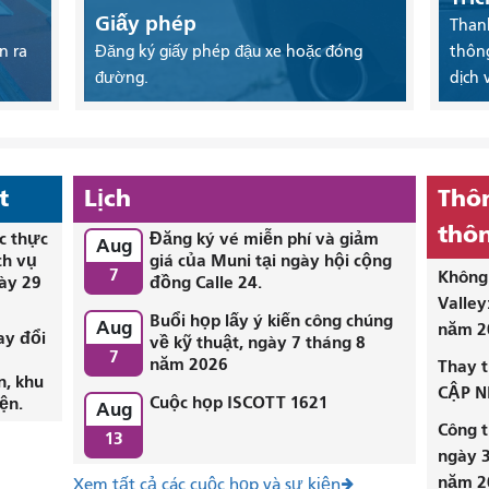
Giấy phép
Thanh
n ra
Đăng ký giấy phép đậu xe hoặc đóng
thông
đường.
dịch 
t
Lịch
Thôn
thôn
c thực
Đăng ký vé miễn phí và giảm
Aug
ch vụ
giá của Muni tại ngày hội cộng
7
Không 
ày 29
đồng Calle 24.
Valley
Buổi họp lấy ý kiến ​​công chúng
Aug
năm 2
ay đổi
về kỹ thuật, ngày 7 tháng 8
7
i
năm 2026
Thay t
n, khu
CẬP N
Cuộc họp ISCOTT 1621
ện.
Aug
Công t
13
ngày 3
năm 2
Xem tất cả các cuộc họp và sự kiện