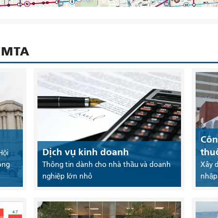
SFMTA
Côn
Dịch vụ kinh doanh
thu
Hội
ông
Thông tin dành cho nhà thầu và doanh
Xây 
nghiệp lớn nhỏ
nhập