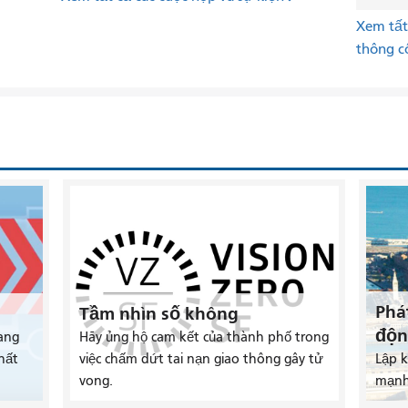
Xem tất 
thông c
Phá
Tầm nhìn số không
độn
ang
Hãy ủng hộ cam kết của thành phố trong
hất
việc chấm dứt tai nạn giao thông gây tử
Lập 
vong.
mạnh