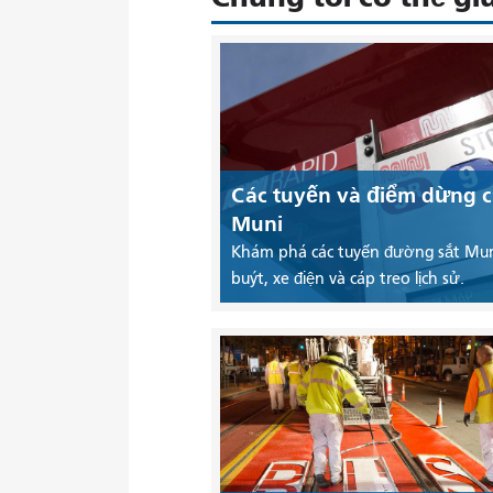
Các tuyến và điểm dừng 
Muni
Khám phá các tuyến đường sắt Mun
buýt, xe điện và cáp treo lịch sử.