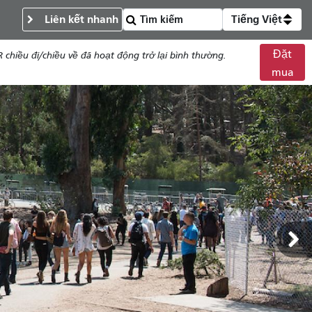
Liên kết nhanh
Tiếng Việt
Đặt
chiều đi/chiều về đã hoạt động trở lại bình thường.
mua