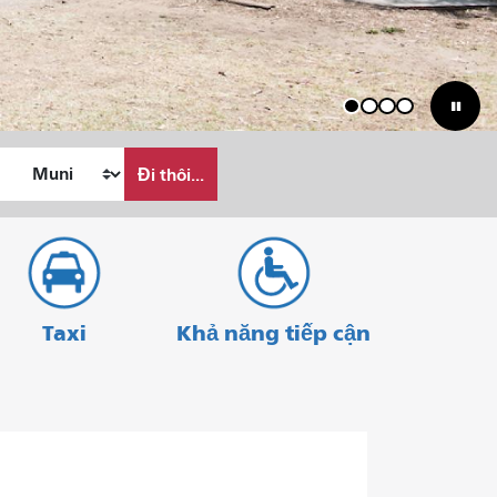
1
2
3
4
Đi thôi...
Taxi
Khả năng tiếp cận