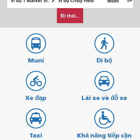
trí
điểm
Tôi
bắt
kết
Đi thôi...
muốn
đầu
thúc
đi
du
lịch
như
thế
Muni
Đi bộ
nào
Xe đạp
Lái xe và đỗ xe
Taxi
Khả năng tiếp cận