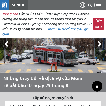
đến
SFMTA
Chu
nội
đổi
Thông báo
CẬP NHẬT CUỐI CÙNG: Tuyến cáp treo California
dung
điề
hướng vào trung tâm thành phố đã thông suốt tại giao lộ
Đặt
hư
California và Jones. Dịch vụ hoạt động bình thường trở lại. Dự
mua
kiến ​​sẽ có sự chậm trễ nhỏ.
(Thêm:
30
sự cố trong 48 giờ
qua)
Triển lãm Outside Lands, ngày 7-9
Những thay đổi về dịch vụ của Muni
Hãy để Muni đưa bạn trải nghiệm
Thu hẹp khoảng cách ngân sách để
tháng 8.
sẽ bắt đầu từ ngày 29 tháng 8.
mùa hè!
cứu Muni
Lập kế hoạch chuyến đi
Vị
Địa