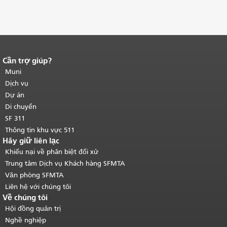
Cần trợ giúp?
Kết thúc nội dung trang.
Phần còn lại
của trang này được lặp lại trên mọi
Muni
trang.
Quay lại đầu trang nội dung
Dịch vụ
chính
.
Dự án
Di chuyển
SF 311
Thông tin khu vực 511
Hãy giữ liên lạc
Khiếu nại về phân biệt đối xử
Trung tâm Dịch vụ Khách hàng SFMTA
Văn phòng SFMTA
Liên hệ với chúng tôi
Về chúng tôi
Hội đồng quản trị
Nghề nghiệp