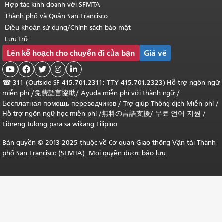
Hợp tác kinh doanh với SFMTA
Thành phố và Quận San Francisco
Điều khoản sử dụng/Chính sách bảo mật
Lưu trữ
Lên kế hoạch cho chuyến đi của bạn
Giá vé





☎
311 (Outside SF 415.701.2311; TTY 415.701.2323) Hỗ trợ ngôn ngữ
miễn phí /
免費語言協助
/
Ayuda miễn phí với thành ngữ
/
Бесплатная помощь переводчиков
/
Trợ giúp Thông dịch Miễn phí
/
Hỗ trợ ngôn ngữ học
miễn phí
/
無料の言語支援
/
무료 언어 지원
/
Libreng tulong para sa wikang Filipino
Bản quyền © 2013-2025 thuộc về Cơ quan Giao thông Vận tải Thành
phố San Francisco (SFMTA). Mọi quyền được bảo lưu.