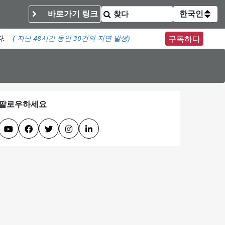
바로가기 링크
한국인
다.
(
지난 48시간 동안
30건의 지연 발생)
구독하다
팔로우하세요




