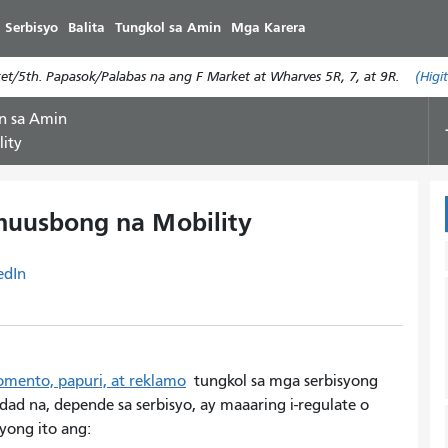
Laktawan
 Serbisyo
Balita
Tungkol sa Amin
Mga Karera
ang
pangunahing
/5th. Papasok/Palabas na ang F Market at Wharves 5R, 7, at 9R.
(Higi
nilalaman
n sa Amin
ity
muusbong na Mobility
edIn
mento, papuri, at reklamo
tungkol sa mga serbisyong
dad na, depende sa serbisyo, ay maaaring i-regulate o
yong ito ang: