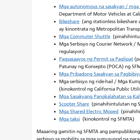
Mga autonomous na sasakyan / mga 
Department of Motor Vehicles at Cali
Bikeshare
(ang stationless bikeshare 
ay kinontrata ng Metropolitan Tran
Mga Commuter Shuttle
(pinahihintu
Mga Serbisyo ng Courier Network / 
regulasyon)
Pagsasaayos ng Permit sa Paglipat
(p
Patunay ng Konsepto (POCA) ng SF
Mga Pribadong Sasakyan sa Pagbibiy
Mga serbisyo ng ride-hail / Mga Ku
(kinokontrol ng California Public Uti
Mga Sasakyang Pangkalahatan sa Kals
Scooter Share
(pinahihintulutan ng
Mga Shared Electric Moped
(pinahih
Mga taksi
(kinokontrol ng SFMTA)
Maaaring gamitin ng SFMTA ang pampublikong 
serbisyo sa mobility sa mga sumusunod na para