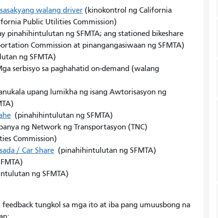
sasakyang walang driver
(kinokontrol ng California
fornia Public Utilities Commission)
ay pinahihintulutan ng SFMTA; ang stationed bikeshare
sportation Commission at pinangangasiwaan ng SFMTA)
lutan ng SFMTA)
Mga serbisyo sa paghahatid on-demand (walang
anukala upang lumikha ng isang Awtorisasyon ng
MTA)
ahe
(pinahihintulutan ng SFMTA)
mpanya ng Network ng Transportasyon (TNC)
lities Commission)
ada / Car Share
(pinahihintulutan ng SFMTA)
 SFMTA)
intulutan ng SFMTA)
feedback tungkol sa mga ito at iba pang umuusbong na
an: