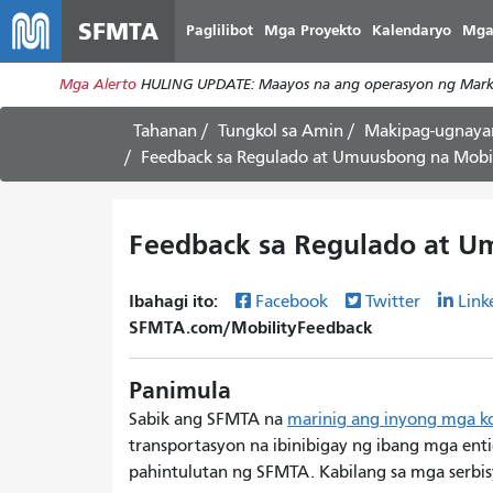
SFMTA
Paglilibot
Mga Proyekto
Kalendaryo
Mga
Mga Alerto
HULING UPDATE: Maayos na ang operasyon ng Market
Tahanan
Tungkol sa Amin
Makipag-ugnaya
Feedback sa Regulado at Umuusbong na Mobil
Feedback sa Regulado at U
Ibahagi ito:
Facebook
Twitter
Link
SFMTA.com/MobilityFeedback
Panimula
Sabik ang SFMTA na
marinig ang inyong mga ko
transportasyon na ibinibigay ng ibang mga enti
pahintulutan ng SFMTA. Kabilang sa mga serbis