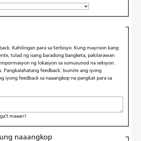
back. Kahilingan para sa Serbisyo: Kung mayroon kang
dente, tulad ng isang baradong bangketa, pakilarawan
 impormasyon ng lokasyon sa sumusunod na seksyon.
as. Pangkalahatang feedback: Isumite ang iyong
g iyong feedback sa naaangkop na pangkat para sa
a't maaari!
 kung naaangkop