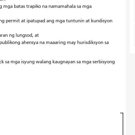
 mga batas trapiko na namamahala sa mga
g permit at ipatupad ang mga tuntunin at kundisyon
ran ng lungsod, at
ublikong ahensya na maaaring may hurisdiksyon sa
ck sa mga isyung walang kaugnayan sa mga serbisyong
.