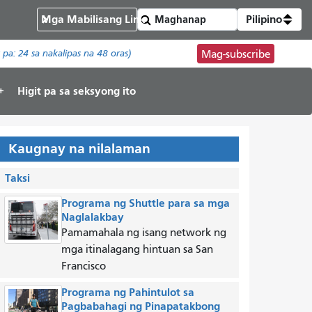
Mga Mabilisang Link
Pilipino
t pa:
24
sa nakalipas na 48 oras)
Mag-subscribe
Higit pa sa seksyong ito
Kaugnay na nilalaman
Taksi
Programa ng Shuttle para sa mga
Naglalakbay
Pamamahala ng isang network ng
mga itinalagang hintuan sa San
Francisco
Programa ng Pahintulot sa
Pagbabahagi ng Pinapatakbong