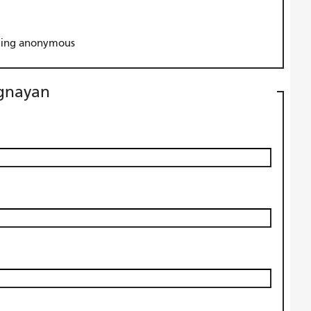
ling anonymous
ugnayan