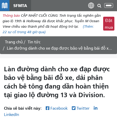
đến
SFMTA
Chu
nội
đổi
Thông báo
CẬP NHẬT CUỐI CÙNG: Tình trạng tắc nghẽn gần
dung
điề
Đặt
giao lộ 19th & Holloway đã được khắc phục. Tuyến M Ocean
hư
View chiều vào thành phố đã hoạt động trở lại.
(Thêm:
mua
22
sự cố trong 48 giờ qua)
Trang chủ
Tin tức
Làn đường dành cho xe đạp được bảo vệ bằng bãi đỗ xe, dải phân cách bê tông đang dần hoàn thiện tại giao lộ đường 13 và Division.
Làn đường dành cho xe đạp được
bảo vệ bằng bãi đỗ xe, dải phân
cách bê tông đang dần hoàn thiện
tại giao lộ đường 13 và Division.
Chia sẻ bài viết này:
Facebook
Twitter
LinkedIn