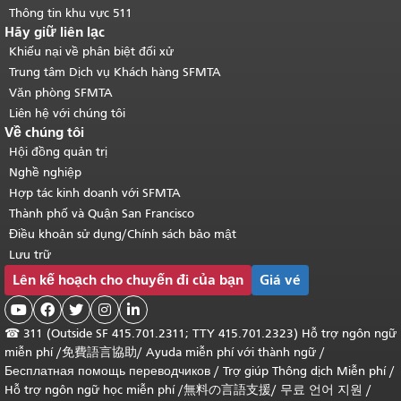
Thông tin khu vực 511
Hãy giữ liên lạc
Khiếu nại về phân biệt đối xử
Trung tâm Dịch vụ Khách hàng SFMTA
Văn phòng SFMTA
Liên hệ với chúng tôi
Về chúng tôi
Hội đồng quản trị
Nghề nghiệp
Hợp tác kinh doanh với SFMTA
Thành phố và Quận San Francisco
Điều khoản sử dụng/Chính sách bảo mật
Lưu trữ
Lên kế hoạch cho chuyến đi của bạn
Giá vé





☎
311 (Outside SF 415.701.2311; TTY 415.701.2323) Hỗ trợ ngôn ngữ
miễn phí /
免費語言協助
/
Ayuda miễn phí với thành ngữ
/
Бесплатная помощь переводчиков
/
Trợ giúp Thông dịch Miễn phí
/
Hỗ trợ ngôn ngữ học
miễn phí
/
無料の言語支援
/
무료 언어 지원
/