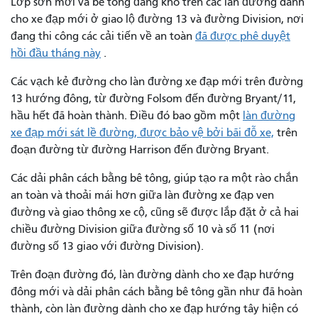
Lớp sơn mới và bê tông đang khô trên các làn đường dành
cho xe đạp mới ở giao lộ đường 13 và đường Division, nơi
đang thi công các cải tiến về an toàn
đã được phê duyệt
hồi đầu tháng này
.
Các vạch kẻ đường cho làn đường xe đạp mới trên đường
13 hướng đông, từ đường Folsom đến đường Bryant/11,
hầu hết đã hoàn thành. Điều đó bao gồm một
làn đường
xe đạp mới sát lề đường, được bảo vệ bởi bãi đỗ xe,
trên
đoạn đường từ đường Harrison đến đường Bryant.
Các dải phân cách bằng bê tông, giúp tạo ra một rào chắn
an toàn và thoải mái hơn giữa làn đường xe đạp ven
đường và giao thông xe cộ, cũng sẽ được lắp đặt ở cả hai
chiều đường Division giữa đường số 10 và số 11 (nơi
đường số 13 giao với đường Division).
Trên đoạn đường đó, làn đường dành cho xe đạp hướng
đông mới và dải phân cách bằng bê tông gần như đã hoàn
thành, còn làn đường dành cho xe đạp hướng tây hiện có