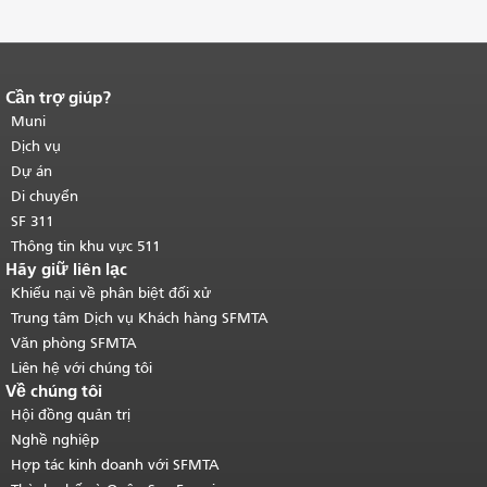
Cần trợ giúp?
Kết thúc nội dung trang.
Phần còn lại
của trang này được lặp lại trên mọi
Muni
trang.
Quay lại đầu trang nội dung
Dịch vụ
chính
.
Dự án
Di chuyển
SF 311
Thông tin khu vực 511
Hãy giữ liên lạc
Khiếu nại về phân biệt đối xử
Trung tâm Dịch vụ Khách hàng SFMTA
Văn phòng SFMTA
Liên hệ với chúng tôi
Về chúng tôi
Hội đồng quản trị
Nghề nghiệp
Hợp tác kinh doanh với SFMTA