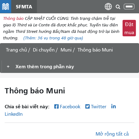
đến
SFMTA
Chu
nội
đổi
Thông báo
CẬP NHẬT CUỐI CÙNG: Tình trạng chậm trễ tại
dung
điề
Đặt
giao lộ Third và Le Conte đã được khắc phục. Tuyến tàu điện
hư
ngầm Third Street hướng Bắc/Nam đã hoạt động trở lại bình
mua
thường.
(Thêm:
36 vụ
trong 48 giờ qua)
Trang chủ
Di chuyển
Muni
Thông báo Muni
Xem thêm trong phần này
Thông báo Muni
Chia sẻ bài viết này:
Facebook
Twitter
LinkedIn
Mở rộng tất cả