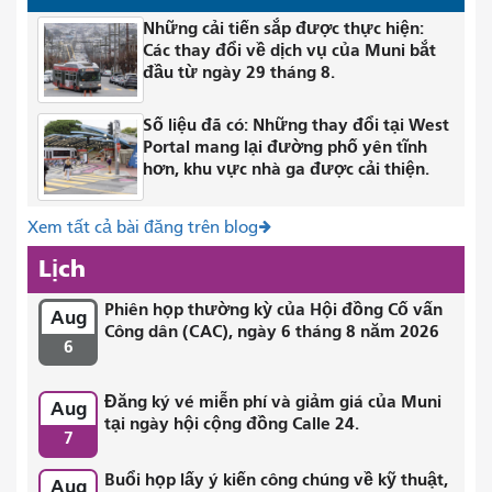
Những cải tiến sắp được thực hiện:
Các thay đổi về dịch vụ của Muni bắt
đầu từ ngày 29 tháng 8.
Số liệu đã có: Những thay đổi tại West
Portal mang lại đường phố yên tĩnh
hơn, khu vực nhà ga được cải thiện.
Xem tất cả bài đăng trên blog
Lịch
Phiên họp thường kỳ của Hội đồng Cố vấn
Aug
Công dân (CAC), ngày 6 tháng 8 năm 2026
6
Đăng ký vé miễn phí và giảm giá của Muni
Aug
tại ngày hội cộng đồng Calle 24.
7
Buổi họp lấy ý kiến ​​công chúng về kỹ thuật,
Aug