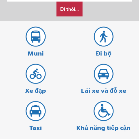
Tôi
bắt
kết
Đi thôi...
muốn
đầu
thúc
đi
du
lịch
như
thế
Muni
Đi bộ
nào
Xe đạp
Lái xe và đỗ xe
Taxi
Khả năng tiếp cận