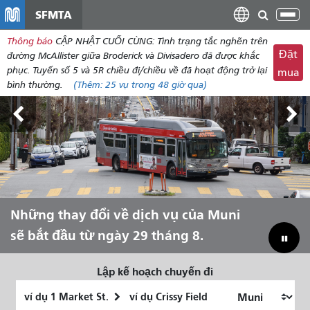
đến
SFMTA
Chu
nội
đổi
Thông báo
CẬP NHẬT CUỐI CÙNG: Tình trạng tắc nghẽn trên
dung
điề
Đặt
đường McAllister giữa Broderick và Divisadero đã được khắc
hư
phục. Tuyến số 5 và 5R chiều đi/chiều về đã hoạt động trở lại
mua
bình thường.
(Thêm:
25 vụ
trong 48 giờ qua)
Triển lãm Outside Lands, ngày 7-9
Những thay đổi về dịch vụ của Muni
Hãy để Muni đưa bạn trải nghiệm
Thu hẹp khoảng cách ngân sách để
tháng 8.
sẽ bắt đầu từ ngày 29 tháng 8.
mùa hè!
cứu Muni
Lập kế hoạch chuyến đi
Vị
Địa
trí
điểm