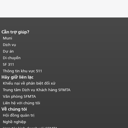
Cần trợ giúp?
Kết thúc nội dung trang.
Phần còn lại
của trang này được lặp lại trên mọi
Muni
trang.
Quay lại đầu trang nội dung
Dịch vụ
chính
.
Dự án
Di chuyển
SF 311
Thông tin khu vực 511
Hãy giữ liên lạc
Khiếu nại về phân biệt đối xử
Trung tâm Dịch vụ Khách hàng SFMTA
Văn phòng SFMTA
Liên hệ với chúng tôi
Về chúng tôi
Hội đồng quản trị
Nghề nghiệp