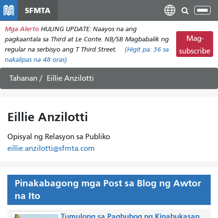
Laktawan
SFMTA
I-
ang
tog
Mga Alerto
HULING UPDATE: Naayos na ang
pangunahing
ang
Mag-
pagkaantala sa Third at Le Conte. NB/SB Magbabalik ng
nilalaman
nab
regular na serbisyo ang T Third Street.
(Higit pa:
36
sa
subscribe
nakalipas na 48 oras)
Tahanan
Eillie Anzilotti
Eillie Anzilotti
Opisyal ng Relasyon sa Publiko
eillie.anzilotti@sfmta.com
Pinakabagong mga Post sa Blog ng Awtor
na Ito
Tumulong sa Paghubog ng Kinabukasan