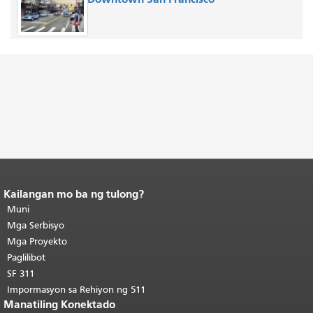
Kailangan mo ba ng tulong?
Katapusan ng nilalaman ng
pahina.
Muni
Ang natitirang bahagi ng
pahinang ito ay nauulit sa bawat
Mga Serbisyo
pahina.
Bumalik sa tuktok ng
Mga Proyekto
pangunahing nilalaman
.
Paglilibot
SF 311
Impormasyon sa Rehiyon ng 511
Manatiling Konektado