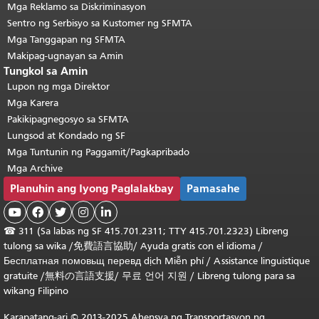
Mga Reklamo sa Diskriminasyon
Sentro ng Serbisyo sa Kustomer ng SFMTA
Mga Tanggapan ng SFMTA
Makipag-ugnayan sa Amin
Tungkol sa Amin
Lupon ng mga Direktor
Mga Karera
Pakikipagnegosyo sa SFMTA
Lungsod at Kondado ng SF
Mga Tuntunin ng Paggamit/Pagkapribado
Mga Archive
Planuhin ang Iyong Paglalakbay
Pamasahe





☎
311 (Sa labas ng SF 415.701.2311; TTY 415.701.2323) Libreng
tulong sa wika /
免費語言協助
/
Ayuda gratis con el idioma
/
Бесплатная
помовьщ
перевд
dịch Miễn phí
/
Assistance linguistique
gratuite
/
無料の言語支援
/
무료 언어 지원
/
Libreng tulong para sa
wikang Filipino
Karapatang-ari © 2013-2025 Ahensya ng Transportasyon ng