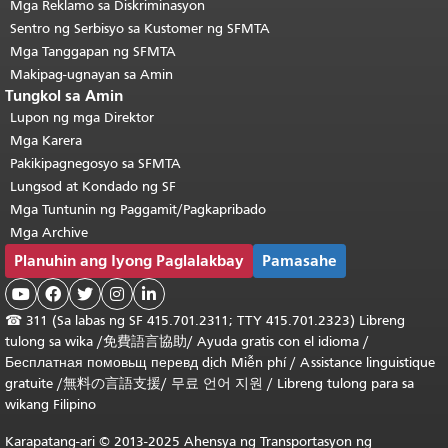
Mga Reklamo sa Diskriminasyon
Sentro ng Serbisyo sa Kustomer ng SFMTA
Mga Tanggapan ng SFMTA
Makipag-ugnayan sa Amin
Tungkol sa Amin
Lupon ng mga Direktor
Mga Karera
Pakikipagnegosyo sa SFMTA
Lungsod at Kondado ng SF
Mga Tuntunin ng Paggamit/Pagkapribado
Mga Archive
Planuhin ang Iyong Paglalakbay
Pamasahe





☎
311 (Sa labas ng SF 415.701.2311; TTY 415.701.2323) Libreng
tulong sa wika /
免費語言協助
/
Ayuda gratis con el idioma
/
Бесплатная
помовьщ
перевд
dịch Miễn phí
/
Assistance linguistique
gratuite
/
無料の言語支援
/
무료 언어 지원
/
Libreng tulong para sa
wikang Filipino
Karapatang-ari © 2013-2025 Ahensya ng Transportasyon ng