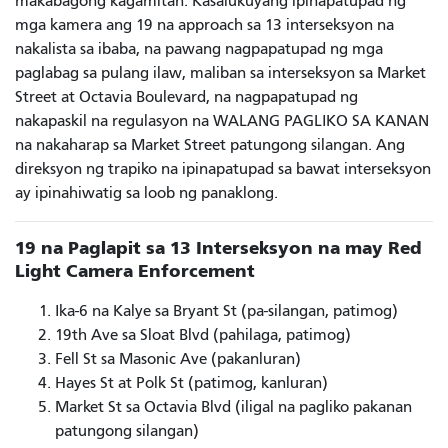
makabagong kagamitan. Kasalukuyang ipinapatupad ng
mga kamera ang 19 na approach sa 13 interseksyon na
nakalista sa ibaba, na pawang nagpapatupad ng mga
paglabag sa pulang ilaw, maliban sa interseksyon sa Market
Street at Octavia Boulevard, na nagpapatupad ng
nakapaskil na regulasyon na WALANG PAGLIKO SA KANAN
na nakaharap sa Market Street patungong silangan. Ang
direksyon ng trapiko na ipinapatupad sa bawat interseksyon
ay ipinahiwatig sa loob ng panaklong.
19 na Paglapit sa 13 Interseksyon na may Red
Light Camera Enforcement
Ika-6 na Kalye sa Bryant St (pa-silangan, patimog)
19th Ave sa Sloat Blvd (pahilaga, patimog)
Fell St sa Masonic Ave (pakanluran)
Hayes St at Polk St (patimog, kanluran)
Market St sa Octavia Blvd (iligal na pagliko pakanan
patungong silangan)