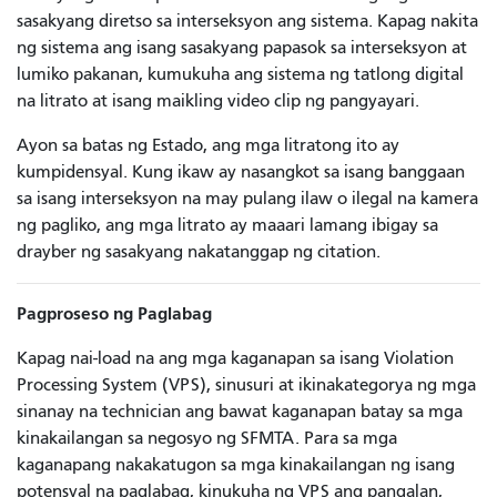
sasakyang diretso sa interseksyon ang sistema. Kapag nakita
ng sistema ang isang sasakyang papasok sa interseksyon at
lumiko pakanan, kumukuha ang sistema ng tatlong digital
na litrato at isang maikling video clip ng pangyayari.
Ayon sa batas ng Estado, ang mga litratong ito ay
kumpidensyal. Kung ikaw ay nasangkot sa isang banggaan
sa isang interseksyon na may pulang ilaw o ilegal na kamera
ng pagliko, ang mga litrato ay maaari lamang ibigay sa
drayber ng sasakyang nakatanggap ng citation.
Pagproseso ng Paglabag
Kapag nai-load na ang mga kaganapan sa isang Violation
Processing System (VPS), sinusuri at ikinakategorya ng mga
sinanay na technician ang bawat kaganapan batay sa mga
kinakailangan sa negosyo ng SFMTA. Para sa mga
kaganapang nakakatugon sa mga kinakailangan ng isang
potensyal na paglabag, kinukuha ng VPS ang pangalan,