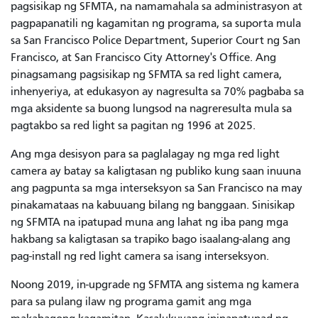
pagsisikap ng SFMTA, na namamahala sa administrasyon at
pagpapanatili ng kagamitan ng programa, sa suporta mula
sa San Francisco Police Department, Superior Court ng San
Francisco, at San Francisco City Attorney's Office. Ang
pinagsamang pagsisikap ng SFMTA sa red light camera,
inhenyeriya, at edukasyon ay nagresulta sa 70% pagbaba sa
mga aksidente sa buong lungsod na nagreresulta mula sa
pagtakbo sa red light sa pagitan ng 1996 at 2025.
Ang mga desisyon para sa paglalagay ng mga red light
camera ay batay sa kaligtasan ng publiko kung saan inuuna
ang pagpunta sa mga interseksyon sa San Francisco na may
pinakamataas na kabuuang bilang ng banggaan. Sinisikap
ng SFMTA na ipatupad muna ang lahat ng iba pang mga
hakbang sa kaligtasan sa trapiko bago isaalang-alang ang
pag-install ng red light camera sa isang interseksyon.
Noong 2019, in-upgrade ng SFMTA ang sistema ng kamera
para sa pulang ilaw ng programa gamit ang mga