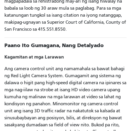
magpapadala sa rehistradong may-ari ng isang hiwalay na
babala sa loob ng 30 araw mula sa paglabag. Para sa mga
katanungan tungkol sa isang citation na iyong natanggap,
makipag-ugnayan sa Superior Court of California, County of
San Francisco sa 415.551.8550.
Paano Ito Gumagana, Nang Detalyado
Kagamitan at mga Larawan
Ang camera control unit ang namamahala sa bawat bahagi
ng Red Light Camera System. Gumagamit ang sistema ng
dalawa o higit pang high-speed digital camera na ipinares sa
mga nag-iilaw na strobe at isang HD video camera upang
kumuha ng malinaw na mga larawan at video sa lahat ng
kondisyon ng panahon. Minomonitor ng camera control
unit ang isang 3D traffic radar na nakatutok sa kalsada at
sinusubaybayan ang posisyon, bilis, at direksyon ng bawat
sasakyang dumadaan sa field of view nito. Bukod pa rito,