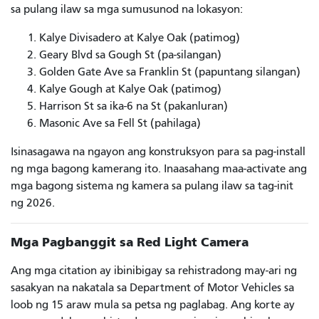
sa pulang ilaw sa mga sumusunod na lokasyon:
Kalye Divisadero at Kalye Oak (patimog)
Geary Blvd sa Gough St (pa-silangan)
Golden Gate Ave sa Franklin St (papuntang silangan)
Kalye Gough at Kalye Oak (patimog)
Harrison St sa ika-6 na St (pakanluran)
Masonic Ave sa Fell St (pahilaga)
Isinasagawa na ngayon ang konstruksyon para sa pag-install
ng mga bagong kamerang ito. Inaasahang maa-activate ang
mga bagong sistema ng kamera sa pulang ilaw sa tag-init
ng 2026.
Mga Pagbanggit sa Red Light Camera
Ang mga citation ay ibinibigay sa rehistradong may-ari ng
sasakyan na nakatala sa Department of Motor Vehicles sa
loob ng 15 araw mula sa petsa ng paglabag. Ang korte ay