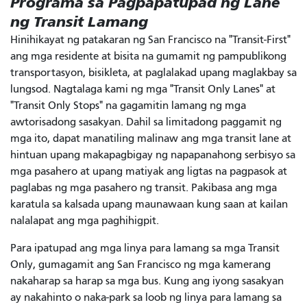
Programa sa Pagpapatupad ng Lane
ng Transit Lamang
Hinihikayat ng patakaran ng San Francisco na "Transit-First"
ang mga residente at bisita na gumamit ng pampublikong
transportasyon, bisikleta, at paglalakad upang maglakbay sa
lungsod. Nagtalaga kami ng mga "Transit Only Lanes" at
"Transit Only Stops" na gagamitin lamang ng mga
awtorisadong sasakyan. Dahil sa limitadong paggamit ng
mga ito, dapat manatiling malinaw ang mga transit lane at
hintuan upang makapagbigay ng napapanahong serbisyo sa
mga pasahero at upang matiyak ang ligtas na pagpasok at
paglabas ng mga pasahero ng transit. Pakibasa ang mga
karatula sa kalsada upang maunawaan kung saan at kailan
nalalapat ang mga paghihigpit.
Para ipatupad ang mga linya para lamang sa mga Transit
Only, gumagamit ang San Francisco ng mga kamerang
nakaharap sa harap sa mga bus. Kung ang iyong sasakyan
ay nakahinto o naka-park sa loob ng linya para lamang sa