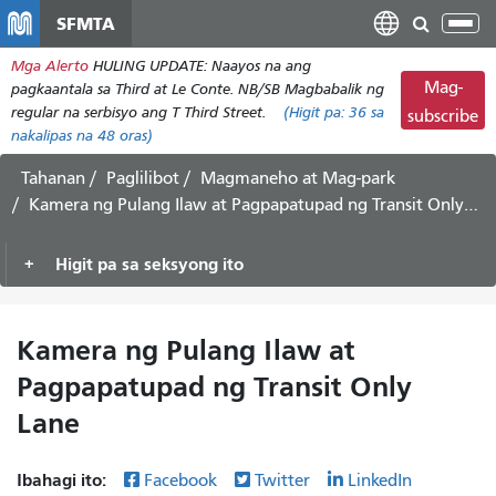
Laktawan
SFMTA
I-
ang
tog
Mga Alerto
HULING UPDATE: Naayos na ang
pangunahing
ang
Mag-
pagkaantala sa Third at Le Conte. NB/SB Magbabalik ng
nilalaman
nab
regular na serbisyo ang T Third Street.
(Higit pa:
36
sa
subscribe
nakalipas na 48 oras)
Tahanan
Paglilibot
Magmaneho at Mag-park
Kamera ng Pulang Ilaw at Pagpapatupad ng Transit Only Lane
Higit pa sa seksyong ito
Kamera ng Pulang Ilaw at
Pagpapatupad ng Transit Only
Lane
Ibahagi ito:
Facebook
Twitter
LinkedIn