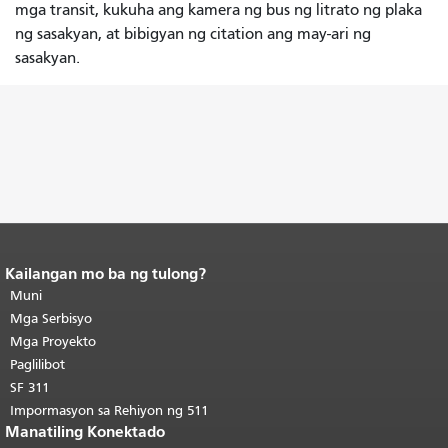
mga transit, kukuha ang kamera ng bus ng litrato ng plaka
ng sasakyan, at bibigyan ng citation ang may-ari ng
sasakyan.
Kailangan mo ba ng tulong?
Katapusan ng nilalaman ng
pahina.
Muni
Ang natitirang bahagi ng
pahinang ito ay nauulit sa bawat
Mga Serbisyo
pahina.
Bumalik sa tuktok ng
Mga Proyekto
pangunahing nilalaman
.
Paglilibot
SF 311
Impormasyon sa Rehiyon ng 511
Manatiling Konektado