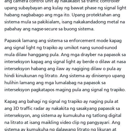
ang camera control unit ay nakakabit sa traffic controller
upang subaybayan ang kulay ng bawat phase ng signal light
habang nagbabago ang mga ito. Upang protektahan ang
sistema mula sa pakikialam, isang nakakandadong metal na
pabahay ang nagse-secure sa buong sistema.
Papasok lamang ang sistema sa enforcement mode kapag
ang signal light ng trapiko ay umikot nang sunod-sunod
mula dilaw hanggang pula. Ang mga drayber na papasok sa
interseksyon kapag ang signal light ay berde o dilaw at nasa
interseksyon habang ang ilaw ay nagiging dilaw o pula ay
hindi kinukunan ng litrato. Ang sistema ay dinisenyo upang
hulihin lamang ang mga lumalabag na papasok sa
interseksyon pagkatapos maging pula ang signal ng trapiko.
Kapag ang bahagi ng signal ng trapiko ay naging pula at
ang 3D traffic radar ay nakakita ng sasakyang papasok sa
interseksyon, ang sistema ay kumukuha ng tatlong digital
na litrato at isang maikling video clip ng pangyayari. Ang
sistema ay kumukuha ng dalawang litrato ng likuran at