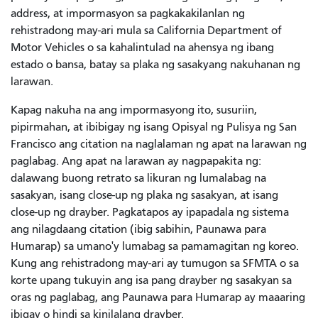
address, at impormasyon sa pagkakakilanlan ng
rehistradong may-ari mula sa California Department of
Motor Vehicles o sa kahalintulad na ahensya ng ibang
estado o bansa, batay sa plaka ng sasakyang nakuhanan ng
larawan.
Kapag nakuha na ang impormasyong ito, susuriin,
pipirmahan, at ibibigay ng isang Opisyal ng Pulisya ng San
Francisco ang citation na naglalaman ng apat na larawan ng
paglabag. Ang apat na larawan ay nagpapakita ng:
dalawang buong retrato sa likuran ng lumalabag na
sasakyan, isang close-up ng plaka ng sasakyan, at isang
close-up ng drayber. Pagkatapos ay ipapadala ng sistema
ang nilagdaang citation (ibig sabihin, Paunawa para
Humarap) sa umano'y lumabag sa pamamagitan ng koreo.
Kung ang rehistradong may-ari ay tumugon sa SFMTA o sa
korte upang tukuyin ang isa pang drayber ng sasakyan sa
oras ng paglabag, ang Paunawa para Humarap ay maaaring
ibigay o hindi sa kinilalang drayber.