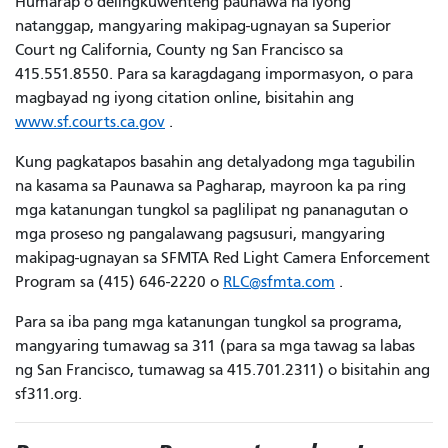
Humarap o delingkuwenteng paunawa na iyong
natanggap, mangyaring makipag-ugnayan sa Superior
Court ng California, County ng San Francisco sa
415.551.8550. Para sa karagdagang impormasyon, o para
magbayad ng iyong citation online, bisitahin ang
www.sf.courts.ca.gov
.
Kung pagkatapos basahin ang detalyadong mga tagubilin
na kasama sa Paunawa sa Pagharap, mayroon ka pa ring
mga katanungan tungkol sa paglilipat ng pananagutan o
mga proseso ng pangalawang pagsusuri, mangyaring
makipag-ugnayan sa SFMTA Red Light Camera Enforcement
Program sa (415) 646-2220 o
RLC@sfmta.com
.
Para sa iba pang mga katanungan tungkol sa programa,
mangyaring tumawag sa 311 (para sa mga tawag sa labas
ng San Francisco, tumawag sa 415.701.2311) o bisitahin ang
sf311.org.