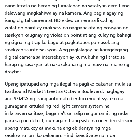
isang litrato ng harap ng lumalabag na sasakyan gamit ang
dalawang magkahiwalay na kamera. Ang paglalagay ng
isang digital camera at HD video camera sa likod ng
violation point ay malinaw na nagpapakita ng posisyon ng
sasakyan kaugnay ng violation point at ang kulay ng bahagi
ng signal ng trapiko bago at pagkatapos pumasok ang
sasakyan sa interseksyon. Ang paglalagay ng karagdagang
digital camera sa interseksyon ay kumukuha ng litrato sa
harap ng sasakyan at nakakakuha ng malinaw na imahe ng
drayber.
Upang ipatupad ang mga ilegal na pagliko pakanan mula sa
Eastbound Market Street sa Octavia Boulevard, naglagay
ang SFMTA ng isang automated enforcement system na
gumagana katulad ng red light camera system na
inilarawan sa itaas, bagama't sa halip na gumamit ng radar
para sa pag-detect, gumagamit ang sistema ng video stream
upang matukoy at makuha ang ebidensya ng mga
sasakyang lumiko pakanan. Hindi ia-activate ng mga