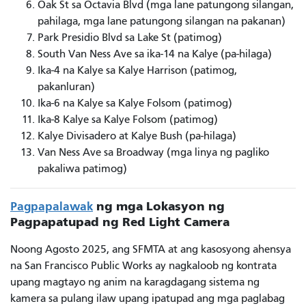
Oak St sa Octavia Blvd (mga lane patungong silangan,
pahilaga, mga lane patungong silangan na pakanan)
Park Presidio Blvd sa Lake St (patimog)
South Van Ness Ave sa ika-14 na Kalye (pa-hilaga)
Ika-4 na Kalye sa Kalye Harrison (patimog,
pakanluran)
Ika-6 na Kalye sa Kalye Folsom (patimog)
Ika-8 Kalye sa Kalye Folsom (patimog)
Kalye Divisadero at Kalye Bush (pa-hilaga)
Van Ness Ave sa Broadway (mga linya ng pagliko
pakaliwa patimog)
Pagpapalawak
ng mga Lokasyon ng
Pagpapatupad ng Red Light Camera
Noong Agosto 2025, ang SFMTA at ang kasosyong ahensya
na San Francisco Public Works ay nagkaloob ng kontrata
upang magtayo ng anim na karagdagang sistema ng
kamera sa pulang ilaw upang ipatupad ang mga paglabag