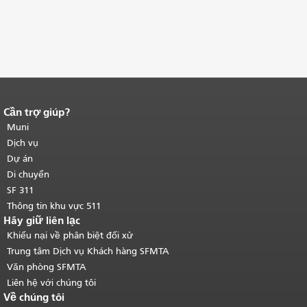
Cần trợ giúp?
Kết thúc nội dung trang.
Phần còn lại
của trang này được lặp lại trên mọi
Muni
trang.
Quay lại đầu trang nội dung
Dịch vụ
chính
.
Dự án
Di chuyển
SF 311
Thông tin khu vực 511
Hãy giữ liên lạc
Khiếu nại về phân biệt đối xử
Trung tâm Dịch vụ Khách hàng SFMTA
Văn phòng SFMTA
Liên hệ với chúng tôi
Về chúng tôi