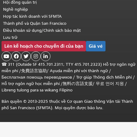
Hội đồng quản trị
Nghề nghiệp
Hợp tác kinh doanh với SFMTA
Thành phố và Quận San Francisco
Điều khoản sử dụng/Chính sách bảo mật
Lưu trữ
Lên kế hoạch cho chuyến đi của bạn
Giá vé





☎
311 (Outside SF 415.701.2311; TTY 415.701.2323) Hỗ trợ ngôn ngữ
miễn phí /
免費語言協助
/
Ayuda miễn phí với thành ngữ
/
Бесплатная помощь переводчиков
/
Trợ giúp Thông dịch Miễn phí
/
Hỗ trợ ngôn ngữ học
miễn phí
/
無料の言語支援
/
무료 언어 지원
/
Libreng tulong para sa wikang Filipino
Bản quyền © 2013-2025 thuộc về Cơ quan Giao thông Vận tải Thành
phố San Francisco (SFMTA). Mọi quyền được bảo lưu.