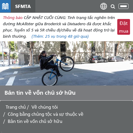
đến
SFMTA
Chu
nội
đổi
Thông báo
CẬP NHẬT CUỐI CÙNG: Tình trạng tắc nghẽn trên
dung
điề
Đặt
đường McAllister giữa Broderick và Divisadero đã được khắc
hư
phục. Tuyến số 5 và 5R chiều đi/chiều về đã hoạt động trở lại
mua
bình thường.
(Thêm:
25 vụ
trong 48 giờ qua)
Bản tin về vốn chủ sở hữu
Trang chủ
Về chúng tôi
Công bằng chủng tộc và sự thuộc về
Bản tin về vốn chủ sở hữu