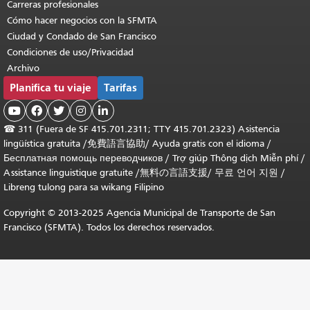
Carreras profesionales
Cómo hacer negocios con la SFMTA
Ciudad y Condado de San Francisco
Condiciones de uso/Privacidad
Archivo
Planifica tu viaje
Tarifas





☎
311 (Fuera de SF 415.701.2311; TTY 415.701.2323) Asistencia
lingüística gratuita /
免費語言協助
/
Ayuda gratis con el idioma
/
Бесплатная помощь переводчиков
/
Trợ giúp Thông dịch Miễn phí
/
Assistance linguistique gratuite
/
無料の言語支援
/
무료 언어 지원
/
Libreng tulong para sa wikang Filipino
Copyright © 2013-2025 Agencia Municipal de Transporte de San
Francisco (SFMTA). Todos los derechos reservados.