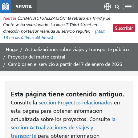
Pasar
SFMTA
Alt
al
nav
Alertas
ÚLTIMA ACTUALIZACIÓN: El retraso en Third y Le
contenido
Conte se ha solucionado. La línea T Third Street en
principal
Suscribir
dirección norte/sur reanuda su servicio regular.
(Más:
36
en las últimas 48 horas)
Hogar
Actualizaciones sobre viajes y transporte público
Proyecto del metro central
Cambios en el servicio a partir del 7 de enero de 2023
Esta página tiene contenido antiguo.
Consulte la
sección Proyectos relacionados
en
esta página para obtener información
actualizada sobre los proyectos. Consulte
la
sección Actualizaciones de viajes y
transporte
para obtener información