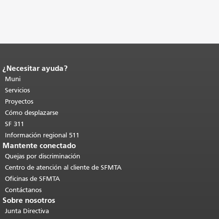
¿Necesitar ayuda?
Fin del contenido de la página.
El resto
de esta página se repite en todas las
Muni
páginas.
Volver al principio del
Servicios
contenido principal
.
Proyectos
Cómo desplazarse
SF 311
Información regional 511
Mantente conectado
Quejas por discriminación
Centro de atención al cliente de SFMTA
Oficinas de SFMTA
Contáctanos
Sobre nosotros
Junta Directiva