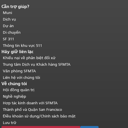
Cần trợ giúp?
Kết thúc nội dung trang.
Phần còn lại
của trang này được lặp lại trên mọi
Muni
trang.
Quay lại đầu trang nội dung
Dịch vụ
chính
.
Dự án
Di chuyển
SF 311
Thông tin khu vực 511
Hãy giữ liên lạc
Khiếu nại về phân biệt đối xử
Trung tâm Dịch vụ Khách hàng SFMTA
Văn phòng SFMTA
Liên hệ với chúng tôi
Về chúng tôi
Hội đồng quản trị
Nghề nghiệp
Hợp tác kinh doanh với SFMTA
Thành phố và Quận San Francisco
Điều khoản sử dụng/Chính sách bảo mật
Lưu trữ