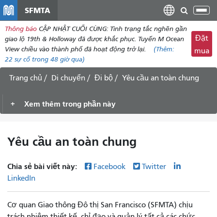
đến
SFMTA
Chu
nội
đổi
Thông báo
CẬP NHẬT CUỐI CÙNG: Tình trạng tắc nghẽn gần
dung
điề
Đặt
giao lộ 19th & Holloway đã được khắc phục. Tuyến M Ocean
hư
View chiều vào thành phố đã hoạt động trở lại.
(Thêm:
mua
22
sự cố trong 48 giờ qua)
Trang chủ
Di chuyển
Đi bộ
Yêu cầu an toàn chung
Xem thêm trong phần này
Yêu cầu an toàn chung
Chia sẻ bài viết này:
Facebook
Twitter
LinkedIn
Cơ quan Giao thông Đô thị San Francisco (SFMTA) chịu
trách nhiệm thiết kế, chỉ đạo và quản lý tất cả các chức