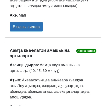
ахьырацәоу аҭыԥқәа (абри ахь иаҵанакуеит
ацҵатә шьаҿақәа змоу амашьынақәа).
Ахә:
Мап
Еиҳаны еилкаа
Аамҭа кьаҿлатәи амашьына
Азона иаҵәа
аргыларҭа
Азеиԥш дырра:
Аамҭа ԥкуп амашьына
аргыларҭа (10, 15, 30 минуҭ).
Аҭыԥ:
Ахәаахәҭыҩцәа аныҟәара кьаҿқәа
ахьыҟоу аҭыԥқәа, иаҳҳәап, аӡәӡәарҭақәа,
абанкқәа, абанкоматқәа, ашәҟәҭагаларҭақәа,
аԥошьҭақәа.