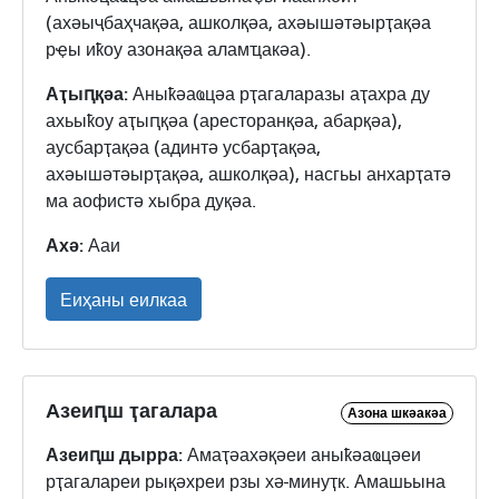
(ахәыҷбаҳчақәа, ашколқәа, ахәышәтәырҭақәа
рҿы иҟоу азонақәа аламҵакәа).
Аҭыԥқәа:
Аныҟәаҩцәа рҭагаларазы аҭахра ду
ахьыҟоу аҭыԥқәа (аресторанқәа, абарқәа),
аусбарҭақәа (адинтә усбарҭақәа,
ахәышәтәырҭақәа, ашколқәа), насгьы анхарҭатә
ма аофистә хыбра дуқәа.
Ахә:
Ааи
Еиҳаны еилкаа
Азеиԥш ҭагалара
Азона шкәакәа
Азеиԥш дырра:
Амаҭәахәқәеи аныҟәаҩцәеи
рҭагалареи рықәхреи рзы хә-минуҭк. Амашьына