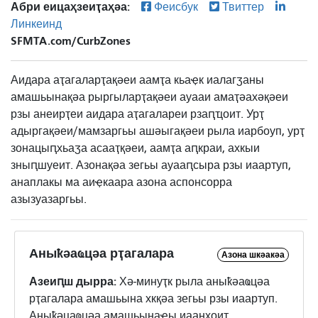
Абри еицаҳзеиҭаҳәа:
Феисбук
Твиттер
Линкеинд
SFMTA.com/CurbZones
Аидара аҭагаларҭақәеи аамҭа кьаҿк иалагӡаны
амашьынақәа рыргыларҭақәеи ауааи амаҭәахәқәеи
рзы анеирҭеи аидара аҭагалареи рзаԥҵоит. Урҭ
адыргақәеи/мамзаргьы ашәыгақәеи рыла иарбоуп, урҭ
зонацыԥхьаӡа асааҭқәеи, аамҭа аԥкраи, ахкыи
зныԥшуеит. Азонақәа зегьы ауааԥсыра рзы иаартуп,
анаплакы ма аиҿкаара азона аспонсорра
азызуазаргьы.
Аныҟәаҩцәа рҭагалара
Азона шкәакәа
Азеиԥш дырра:
Хә-минуҭк рыла аныҟәаҩцәа
рҭагалара амашьына хкқәа зегьы рзы иаартуп.
Аныҟәцаҩцәа амашьынаҿы иаанхоит