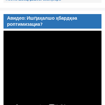
Авидео: Ишԥаҳалшо ҳбардқәа
роптимизациа?