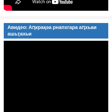
Авидео: Аԥкрақәа рнапхгара аԥхьаи
ашьҭахьи