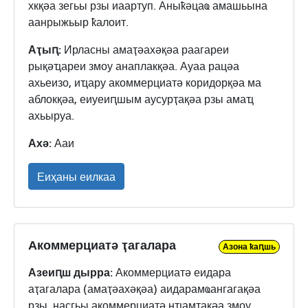
хкқәа зегьы рзы иаартуп. Аныҟәцаҩ амашьына
аанрыжьыр ҟалоит.
Аҭыԥ:
Ирласны амаҭәахәқәа раагареи
рықәҵареи змоу анаплакқәа. Ауаа рацәа
ахьеизо, иҵару акоммерциатә коридорқәа ма
аблокқәа, еиуеиԥшым аусурҭақәа рзы амаҵ
ахьыруа.
Ахә:
Ааи
Еиҳаны еилкаа
Акоммерциатә ҭагалара
Азона ҟаԥшь
Азеиԥш дырра:
Акоммерциатә еидара
аҭагалара (амаҭәахәқәа) аидарамҩангагақәа
рзы, насгьы акоммерциатә нҵамҭақәа змоу