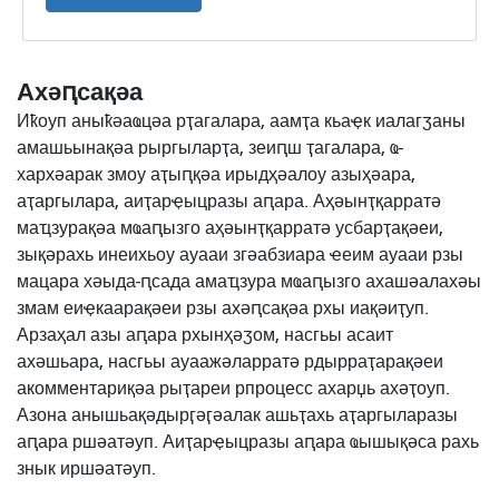
Ахәԥсақәа
Иҟоуп аныҟәаҩцәа рҭагалара, аамҭа кьаҿк иалагӡаны
амашьынақәа рыргыларҭа, зеиԥш ҭагалара, ҩ-
хархәарак змоу аҭыԥқәа ирыдҳәалоу азыҳәара,
аҭаргылара, аиҭарҿыцразы аԥара. Аҳәынҭқарратә
маҵзурақәа мҩаԥызго аҳәынҭқарратә усбарҭақәеи,
зықәрахь инеихьоу ауааи згәабзиара ҽеим ауааи рзы
мацара хәыда-ԥсада амаҵзура мҩаԥызго ахашәалахәы
змам еиҿкаарақәеи рзы ахәԥсақәа рхы иақәиҭуп.
Арзаҳал азы аԥара рхынҳәӡом, насгьы асаит
ахәшьара, насгьы ауаажәларратә рдырраҭарақәеи
акомментариқәа рыҭареи рпроцесс ахарџь ахәҭоуп.
Азона анышьақәдырӷәӷәалак ашьҭахь аҭаргыларазы
аԥара ршәатәуп. Аиҭарҿыцразы аԥара ҩышықәса рахь
знык иршәатәуп.