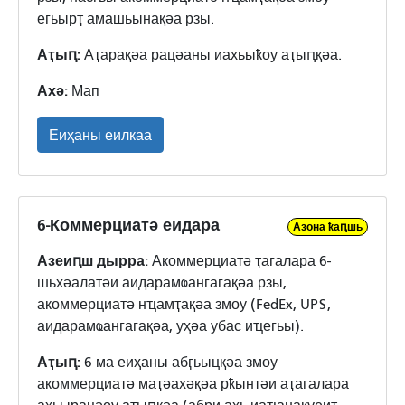
егьырҭ амашьынақәа рзы.
Аҭыԥ:
Аҭарақәа рацәаны иахьыҟоу аҭыԥқәа.
Ахә:
Мап
Еиҳаны еилкаа
6-Коммерциатә еидара
Азона ҟаԥшь
Азеиԥш дырра:
Акоммерциатә ҭагалара 6-
шьхәалатәи аидарамҩангагақәа рзы,
акоммерциатә нҵамҭақәа змоу (FedEx, UPS,
аидарамҩангагақәа, уҳәа убас иҵегьы).
Аҭыԥ:
6 ма еиҳаны абӷьыцқәа змоу
акоммерциатә маҭәахәқәа рҟынтәи аҭагалара