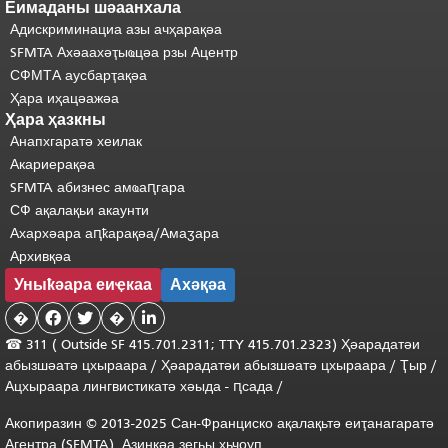
Еимаданы шәаанхала
Адискриминациа азы ачҳарақәа
SFMTA Ахәаахәҭыҩцәа рзы Ацентр
СФМТА аусбарҭақәа
Ҳара иҳацәажәа
Ҳара ҳазкны
Анапхгаратә хеилак
Акариерақәа
SFMTA абизнес амҩаԥгара
СФ ақалақьи акаунти
Ахархәара аԥҟарақәа/Амаӡара
Архивқәа
Уныҟәара еиҿкаа
Ахәқәа
�


�

☎ 311 (
Outside
SF 415.701.2311; TTY 415.701.2323) Ҳәарадатәи
абызшәатә цхыраара
/
Ҳәарадатәи
абызшәатә
цхыраара
/
Ҭыр
/
Ацхыраара
лингвистикатә
хәыда
-
ԥсада
/
Акопиразин © 2013-2025 Сан-Франциско ақалақьтә еиҭанагаратә
Агентра (SFMTA). Азинқәа зегьы хьчоуп.