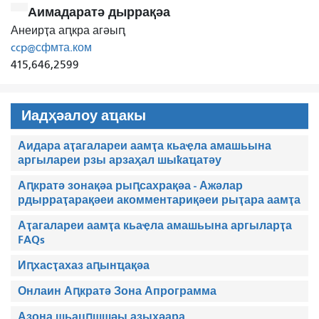
Аимадаратә дыррақәа
Анеирҭа аԥкра агәыԥ
ccp@сфмта.ком
415,646,2599
Иадҳәалоу аҵакы
Аидара аҭагалареи аамҭа кьаҿла амашьына
аргылареи рзы арзаҳал шыҟаҵатәу
Аԥкратә зонақәа рыԥсахрақәа - Ажәлар
рдырраҭарақәеи акомментариқәеи рыҭара аамҭа
Аҭагалареи аамҭа кьаҿла амашьына аргыларҭа
FAQs
Иԥхасҭахаз аԥынҵақәа
Онлаин Аԥкратә Зона Апрограмма
Азона шьацԥшшәы азыҳәара