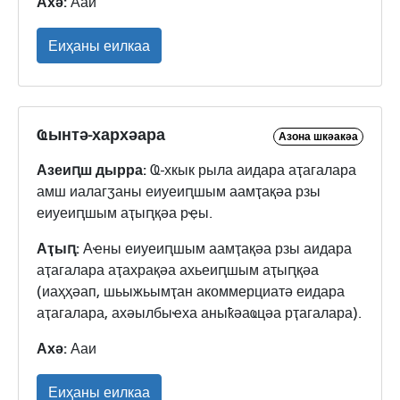
Ахә:
Ааи
Еиҳаны еилкаа
Ҩынтә-хархәара
Азона шкәакәа
Азеиԥш дырра:
Ҩ-хкык рыла аидара аҭагалара
амш иалагӡаны еиуеиԥшым аамҭақәа рзы
еиуеиԥшым аҭыԥқәа рҿы.
Аҭыԥ:
Аҽны еиуеиԥшым аамҭақәа рзы аидара
аҭагалара аҭахрақәа ахьеиԥшым аҭыԥқәа
(иаҳҳәап, шьыжьымҭан акоммерциатә еидара
аҭагалара, ахәылбыҽха аныҟәаҩцәа рҭагалара).
Ахә:
Ааи
Еиҳаны еилкаа