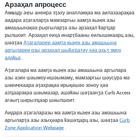
Арзаҳал апроцесс
Амҩаду аҿы анеира зҭаху анаплакқәа ма аилазаарақәа
аидара аҭагаларҭа мамзаргьы аамҭа кьаҿк азы
амашьынақәа рыргыларҭа азы арзаҳал ҟарҵар
рылшоит. Арзаҳал еиҳа инарҭбааны еилышәкаарц азы,
шәаҭаа
Аҭагалареи аамҭа кьаҿк азы амашьына
аргылареи рзы арзаҳал шыҟаҵатәу ҳәа ахьӡ змоу
адаҟьа
.
Аҭагалара ма аамҭа кьаҿк азы амашьына аргылара
азы азин шәымоу-ишәымаму, мамзаргьы шәусура ма
шәеиҿкаара аҭахрақәа ирықәшәо ​​зоноу ҳәа
азҵаарақәа шәымазар, ашәҟәы шәҭаанӡа Curb Access
агәыԥ шәрызҵаар шәылшоит.
Аидара аҭагаларазы ма аамҭа кьаҿк азы амашьына
аргыларҭа азы азыҳәара ҟашәҵарц азы, шәаҭаа
Curb
Zone Application Webpage
.