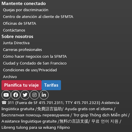
Mantente conectado
Quejas por discriminación
Centro de atención al cliente de SFMTA
Oficinas de SFMTA
Contáctanos
Sobre nosotros
Junta Directiva
Carreras profesionales
Cómo hacer negocios con la SFMTA
Ciudad y Condado de San Francisco
Condiciones de uso/Privacidad
Archivo
Planifica tu viaje
Tarifas





☎
311 (Fuera de SF 415.701.2311; TTY 415.701.2323) Asistencia
lingüística gratuita /
免費語言協助
/
Ayuda gratis con el idioma
/
Бесплатная помощь переводчиков
/
Trợ giúp Thông dịch Miễn phí
/
Assistance linguistique gratuite
/
無料の言語支援
/
무료 언어 지원
/
Libreng tulong para sa wikang Filipino