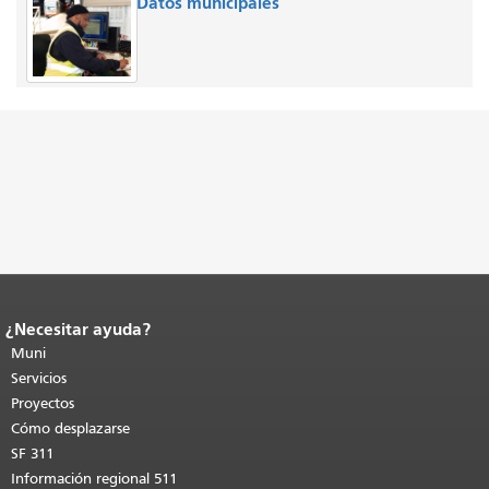
Datos municipales
¿Necesitar ayuda?
Fin del contenido de la página.
El resto
de esta página se repite en todas las
Muni
páginas.
Volver al principio del
Servicios
contenido principal
.
Proyectos
Cómo desplazarse
SF 311
Información regional 511