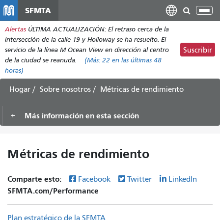
Pasar
SFMTA
Alt
al
nav
Alertas
ÚLTIMA ACTUALIZACIÓN: El retraso cerca de la
contenido
intersección de la calle 19 y Holloway se ha resuelto. El
principal
servicio de la línea M Ocean View en dirección al centro
Suscribir
de la ciudad se reanuda.
(Más:
22
en las últimas 48
horas)
Hogar
Sobre nosotros
Métricas de rendimiento
Más información en esta sección
Métricas de rendimiento
Comparte esto:
Facebook
Twitter
LinkedIn
SFMTA.com/Performance
Plan estratégico de la SFMTA