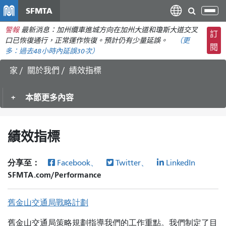
移
SFMTA
切
至
換
警報
最新消息：加州纜車進城方向在加州大道和瓊斯大道交叉
主
訂
導
口已恢復通行，正常運作恢復。預計仍有少量延誤。
（更
要
閱
航
多：
過去48小時內
延誤30次）
內
容
家
關於我們
績效指標
本節更多內容
績效指標
分享至：
Facebook、
Twitter、
LinkedIn
SFMTA.com/Performance
舊金山交通局戰略計劃
舊金山交通局策略規劃指導我們的工作重點。我們制定了目