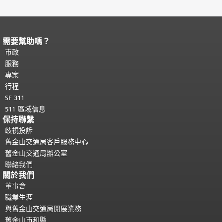
需要幫助嗎？
頁面內容結束。
本頁剩餘內容在每一頁
都會重複顯示。
市政
返回主要內容頂部
。
服務
專案
行程
SF 311
511 區域信息
保持聯繫
歧視投訴
舊金山交通局客戶服務中心
舊金山交通局辦公室
聯絡我們
關於我們
董事會
職業生涯
與舊金山交通局開展業務
舊金山市和縣